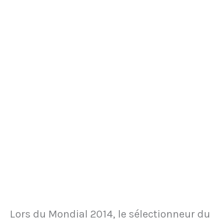
est
retrouvée
par
un
chien
dans
un
buisson
Lors du Mondial 2014, le sélectionneur du