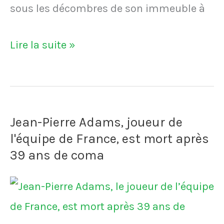
sous les décombres de son immeuble à
Christian
Lire la suite »
Atsu,
joueur
évoluant
Jean-Pierre Adams, joueur de
au
l'équipe de France, est mort après
club
39 ans de coma
turc
de
Hatayspor,