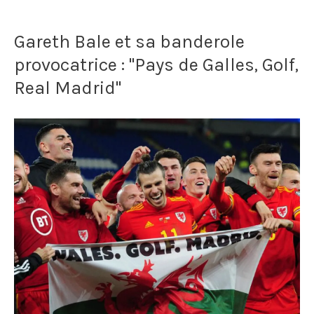
coup
Gareth Bale et sa banderole
du
provocatrice : "Pays de Galles, Golf,
scorpion
Real Madrid"
de
René
Higuita,
le
gardien
de
la
Colombie