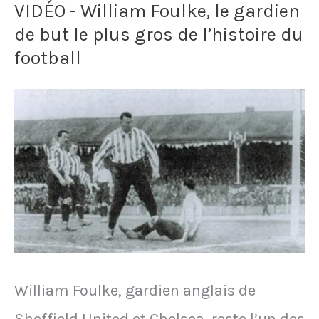
VIDÉO - William Foulke, le gardien
amateur
Munich
de but le plus gros de l’histoire du
d’Istanbul
s'assoie
football
sauve
désormais
une
toujours
mouette
à
de
la
la
même
mort
place
grâce
quand
à
il
William Foulke, gardien anglais de
un
prend
Sheffield United et Chelsea, reste l’un des