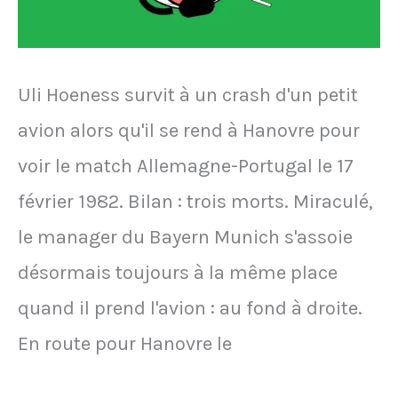
l'ordre
au
coup
Uli Hoeness survit à un crash d'un petit
de
avion alors qu'il se rend à Hanovre pour
sifflet
voir le match Allemagne-Portugal le 17
final
février 1982. Bilan : trois morts. Miraculé,
du
le manager du Bayern Munich s'assoie
derby
désormais toujours à la même place
entre
quand il prend l'avion : au fond à droite.
Persebaya
En route pour Hanovre le
Surabaya