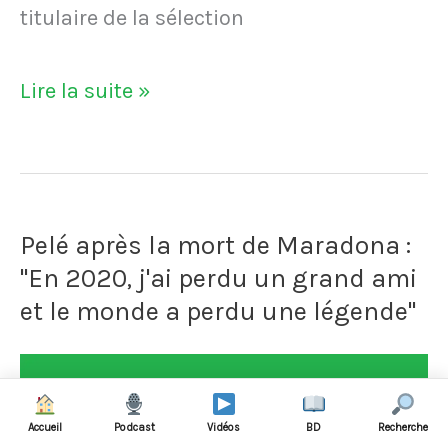
n*que
titulaire de la sélection
tes
La
Lire la suite »
morts"
blessure
(stupide)
de
Pelé après la mort de Maradona :
Santiago
"En 2020, j'ai perdu un grand ami
Canizares
et le monde a perdu une légende"
qui
prive
le
Accueil
Podcast
Vidéos
BD
Recherche