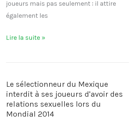
joueurs mais pas seulement : il attire
également les
VIDÉO
Lire la suite »
-
Volée
en
Le sélectionneur du Mexique
1966,
interdit à ses joueurs d'avoir des
la
relations sexuelles lors du
Coupe
Mondial 2014
du
monde