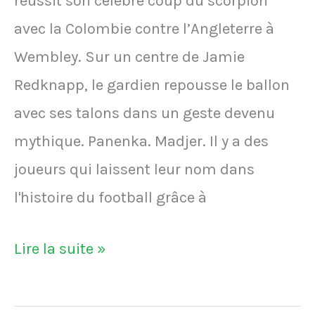
réussit son célèbre coup du scorpion
faisant
avec la Colombie contre l’Angleterre à
71
Wembley. Sur un centre de Jamie
morts
Redknapp, le gardien repousse le ballon
avec ses talons dans un geste devenu
mythique. Panenka. Madjer. Il y a des
joueurs qui laissent leur nom dans
l'histoire du football grâce à
VIDÉO
Lire la suite »
–
Le