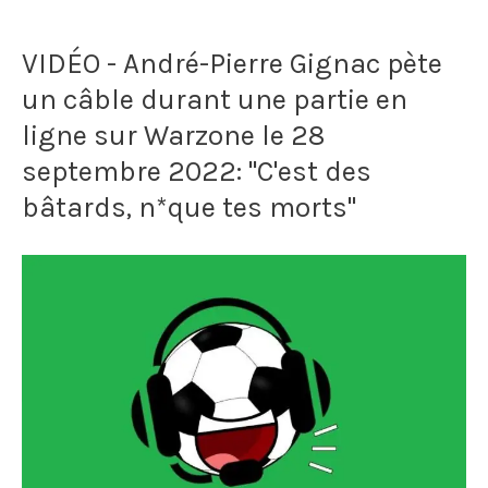
dans
Foulke,
les
VIDÉO - André-Pierre Gignac pète
le
airs
un câble durant une partie en
gardien
ligne sur Warzone le 28
lors
de
septembre 2022: "C'est des
du
but
bâtards, n*que tes morts"
match
le
entre
plus
Mevlanakapı
gros
Güzelhisarspor
de
et
l’histoire
İstanbul
du
Yurdumspor