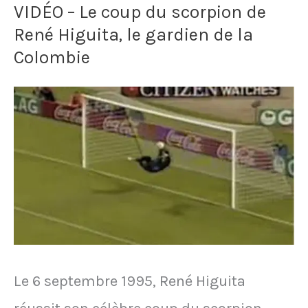
VIDÉO – Le coup du scorpion de
s'envole
René Higuita, le gardien de la
pour
Colombie
disputer
la
finale
de
la
Copa
Sudamericana,
l'avion
Le 6 septembre 1995, René Higuita
s'écrase