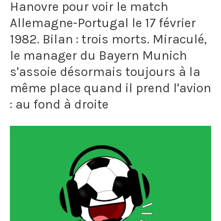
Hanovre pour voir le match
sont
Allemagne-Portugal le 17 février
mortes
1982. Bilan : trois morts. Miraculé,
le manager du Bayern Munich
après
s'assoie désormais toujours à la
l'envahissement
même place quand il prend l'avion
du
: au fond à droite
terrain
et
l'intervention
des
forces
de