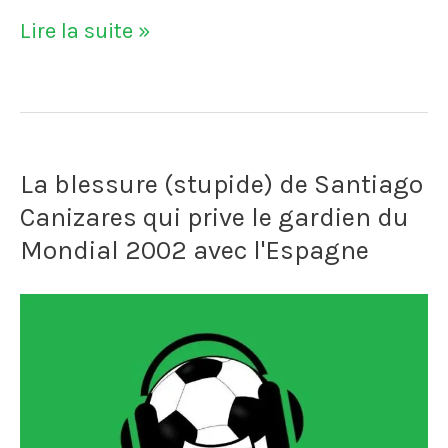
VIDÉO
Lire la suite »
-
André-
Pierre
La blessure (stupide) de Santiago
Gignac
Canizares qui prive le gardien du
pète
Mondial 2002 avec l'Espagne
un
câble
durant
une
partie