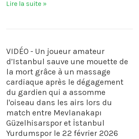
Uli
Lire la suite »
et
Hoeness
Arema
survit
FC
à
le
VIDÉO - Un joueur amateur
un
1er
d’Istanbul sauve une mouette de
crash
octobre
la mort grâce à un massage
d'un
2022.
cardiaque après le dégagement
petit
du gardien qui a assomme
Le
l'oiseau dans les airs lors du
avion
championnat
match entre Mevlanakapı
alors
indonésien
Güzelhisarspor et İstanbul
qu'il
est
Yurdumspor le 22 février 2026