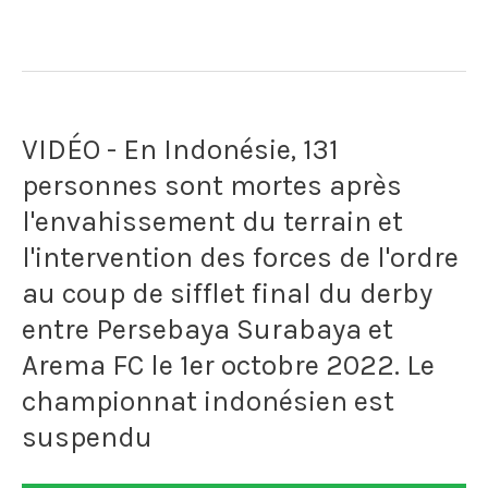
Pierre
au
Adams,
sud
joueur
de
VIDÉO - En Indonésie, 131
de
la
personnes sont mortes après
l'équipe
Turquie
l'envahissement du terrain et
de
après
l'intervention des forces de l'ordre
France,
au coup de sifflet final du derby
le
entre Persebaya Surabaya et
est
séisme
Arema FC le 1er octobre 2022. Le
mort
du
championnat indonésien est
après
6
suspendu
39
février