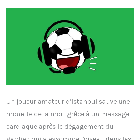
se
suspendu
rend
à
Hanovre
pour
voir
le
match
Allemagne-
Un joueur amateur d’Istanbul sauve une
Portugal
mouette de la mort grâce à un massage
le
cardiaque après le dégagement du
17
gardien qui a assomme l'oiseau dans les