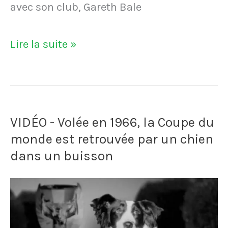
avec son club, Gareth Bale
Gareth
Lire la suite »
Bale
et
sa
VIDÉO - Volée en 1966, la Coupe du
banderole
monde est retrouvée par un chien
provocatrice
dans un buisson
:
"Pays
de
Galles,