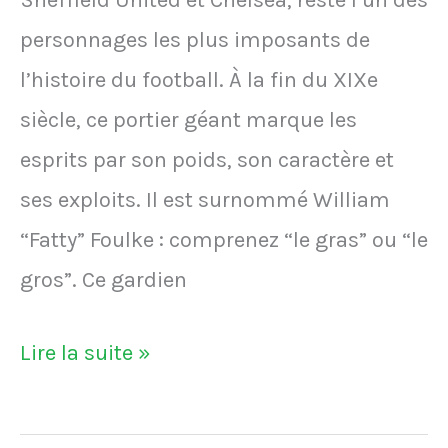
massage
l'avion
personnages les plus imposants de
cardiaque
:
l’histoire du football. À la fin du XIXe
après
au
siècle, ce portier géant marque les
le
fond
esprits par son poids, son caractère et
dégagement
à
ses exploits. Il est surnommé William
du
droite
“Fatty” Foulke : comprenez “le gras” ou “le
gardien
gros”. Ce gardien
qui
a
VIDÉO
Lire la suite »
assomme
-
l'oiseau
William