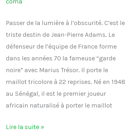
a
été
Passer de la lumière à l’obscurité. C’est le
retrouvé
triste destin de Jean-Pierre Adams. Le
mort
défenseur de l’équipe de France forme
sous
dans les années 70 la fameuse “garde
les
noire” avec Marius Trésor. Il porte le
décombres
maillot tricolore à 22 reprises. Né en 1948
de
au Sénégal, il est le premier joueur
son
africain naturalisé à porter le maillot
immeuble
à
Jean-
Lire la suite »
Hatay