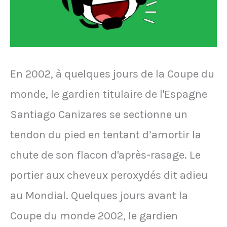
en
ligne
sur
Warzone
En 2002, à quelques jours de la Coupe du
le
monde, le gardien titulaire de l'Espagne
28
Santiago Canizares se sectionne un
septembre
tendon du pied en tentant d’amortir la
2022:
chute de son flacon d'après-rasage. Le
"C'est
portier aux cheveux peroxydés dit adieu
des
au Mondial. Quelques jours avant la
bâtards,
Coupe du monde 2002, le gardien