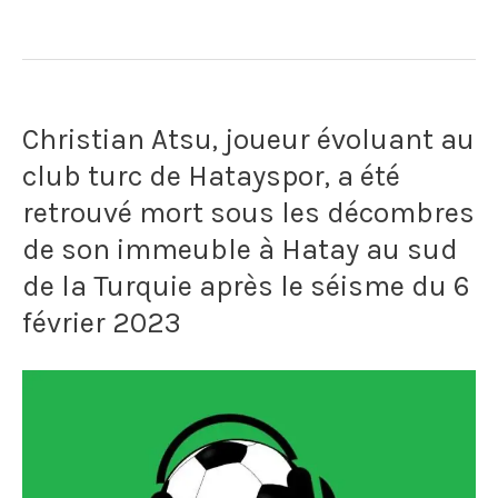
sélectionneur
du
Mexique
Christian Atsu, joueur évoluant au
interdit
club turc de Hatayspor, a été
à
retrouvé mort sous les décombres
ses
de son immeuble à Hatay au sud
joueurs
de la Turquie après le séisme du 6
février 2023
d'avoir
des
relations
sexuelles