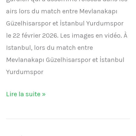
février
airs lors du match entre Mevlanakapı
1982.
Güzelhisarspor et İstanbul Yurdumspor
Bilan
le 22 février 2026. Les images en vidéo. À
:
Istanbul, lors du match entre
trois
Mevlanakapı Güzelhisarspor et İstanbul
morts.
Yurdumspor
Miraculé,
VIDÉO
Lire la suite »
le
-
manager
Un
du
joueur
Bayern