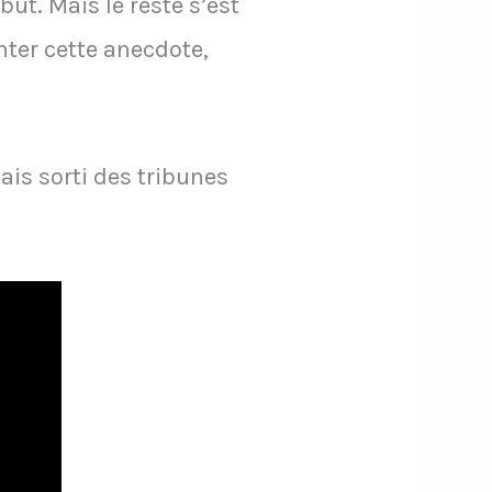
 but. Mais le reste s’est
ter cette anecdote,
ais sorti des tribunes