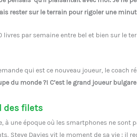
Je pensais qu'il plaisantait avec moi. Je ne pe
is rester sur le terrain pour rigoler une minut
 livres par semaine entre bel et bien sur le t
emande qui est ce nouveau joueur, le coach r
upe du monde ?! C’est le grand joueur bulgare 
 des filets
te, à une époque où les smartphones ne sont p
s, Steve Davies vit le moment de sa vie : il r