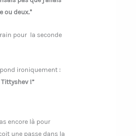
nsais pas que j'allais
e ou deux."
errain pour la seconde
épond ironiquement :
Tittyshev !”
as encore là pour
eçoit une passe dans la