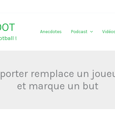
OOT
Anecdotes
Podcast
Vidéo
tball !
porter remplace un jou
et marque un but