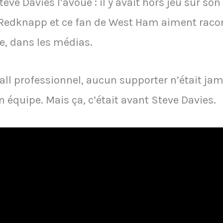
Steve Davies l’avoue : il y avait hors jeu sur son
y Redknapp et ce fan de West Ham aiment racon
, dans les médias.
ball professionnel, aucun supporter n’était jam
n équipe. Mais ça, c’était avant Steve Davies.