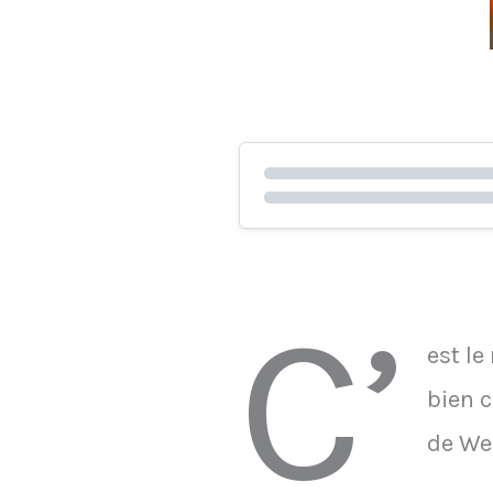
C’
est le
bien c
de We