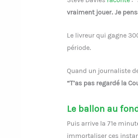
Steve Davies
raconte
:
“
vraiment jouer. Je pensa
Le livreur qui gagne 300
période.
Quand un journaliste d
“T’as pas regardé la Co
Le ballon au fond
Puis arrive la 71e minu
immortaliser ces instant