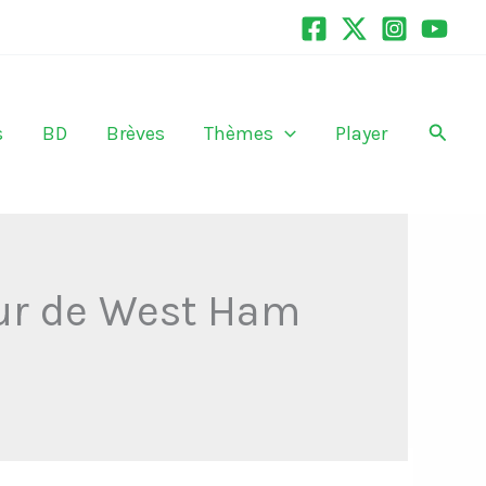
Recher
s
BD
Brèves
Thèmes
Player
eur de West Ham