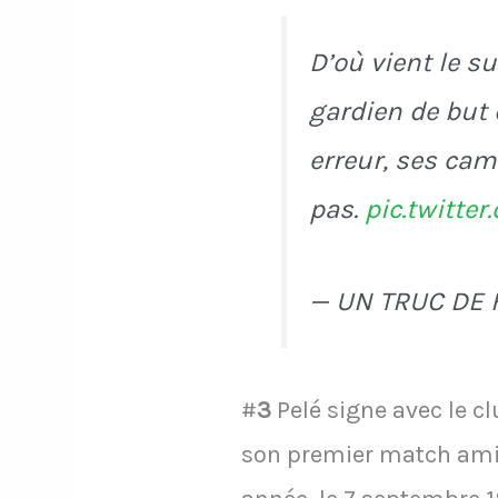
D’où vient le su
gardien de but d
erreur, ses cam
pas.
pic.twitt
— UN TRUC DE
#
3
Pelé signe avec le cl
son premier match amic