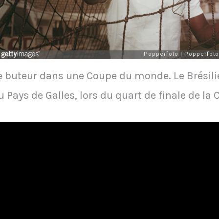
ne buteur dans une Coupe du monde. Le Brésili
au Pays de Galles, lors du quart de finale de l