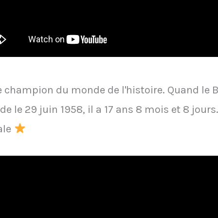
ne champion du monde de l'histoire. Quand le 
le 29 juin 1958, il a 17 ans 8 mois et 8 jours. I
ale