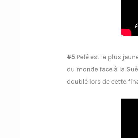
#5
Pelé est le plus jeu
du monde face à la Suède 
doublé lors de cette fin