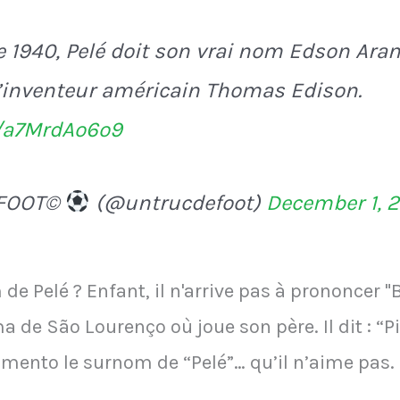
e 1940, Pelé doit son vrai nom Edson Ara
’inventeur américain Thomas Edison.
m/a7MrdAo6o9
 FOOT©
(@untrucdefoot)
December 1, 
de Pelé ? Enfant, il n'arrive pas à prononcer "
 de São Lourenço où joue son père. Il dit : “Pi
mento le surnom de “Pelé”… qu’il n’aime pas.