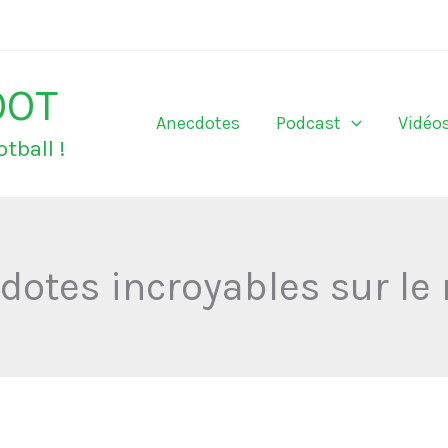
OOT
Anecdotes
Podcast
Vidéo
tball !
dotes incroyables sur le 