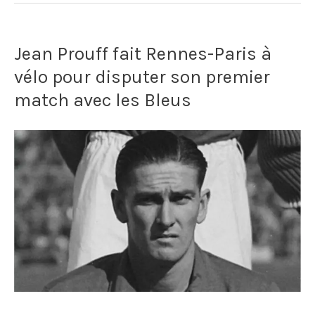
Leverkusen
bat
Jean Prouff fait Rennes-Paris à
le
vélo pour disputer son premier
record
match avec les Bleus
d'invincibilité
du
Benfica
d'Eusebio
avec
49
matches
sans