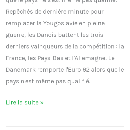
que le pays ne s'est même pas qualifié.
Repêchés de dernière minute pour
remplacer la Yougoslavie en pleine
guerre, les Danois battent les trois
derniers vainqueurs de la compétition : la
France, les Pays-Bas et l'Allemagne. Le
Danemark remporte l'Euro 92 alors que le
pays n'est même pas qualifié.
Le
Lire la suite »
Danemark
remporte