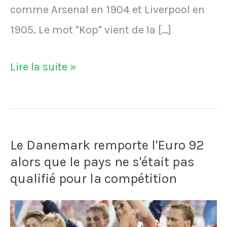
comme Arsenal en 1904 et Liverpool en
1905. Le mot "Kop" vient de la […]
Le
Lire la suite »
mot
"Kop"
vient
Le Danemark remporte l'Euro 92
d'une
alors que le pays ne s'était pas
bataille
qualifié pour la compétition
perdue
par