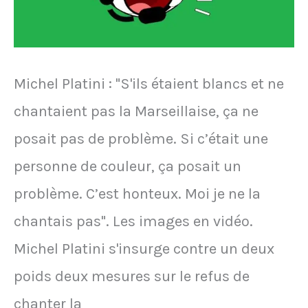
la
Pologne
lors
Michel Platini : "S'ils étaient blancs et ne
de
chantaient pas la Marseillaise, ça ne
la
posait pas de problème. Si c’était une
Coupe
personne de couleur, ça posait un
du
problème. C’est honteux. Moi je ne la
monde
chantais pas". Les images en vidéo.
au
Michel Platini s'insurge contre un deux
Qatar.
poids deux mesures sur le refus de
Il
chanter la