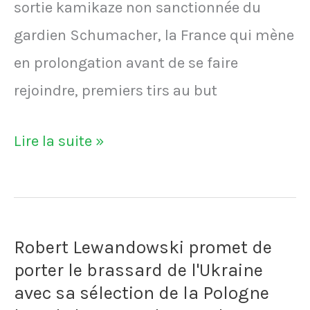
sortie kamikaze non sanctionnée du
gardien Schumacher, la France qui mène
en prolongation avant de se faire
rejoindre, premiers tirs au but
VIDÉO
Lire la suite »
-
France-
Allemagne
Robert Lewandowski promet de
1982:
porter le brassard de l'Ukraine
Battiston
avec sa sélection de la Pologne
et