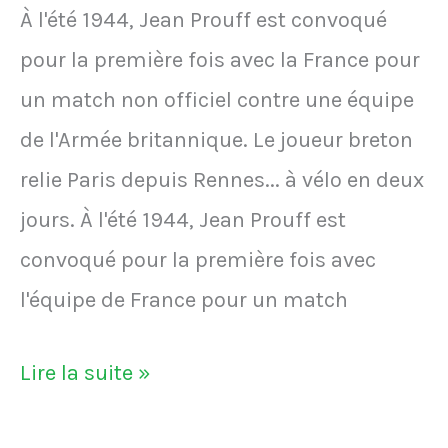
À l'été 1944, Jean Prouff est convoqué
défaite
pour la première fois avec la France pour
d'affilée
un match non officiel contre une équipe
après
de l'Armée britannique. Le joueur breton
avoir
relie Paris depuis Rennes... à vélo en deux
arraché
jours. À l'été 1944, Jean Prouff est
le
convoqué pour la première fois avec
match
l'équipe de France pour un match
nul
contre
Jean
Lire la suite »
la
Prouff
Roma