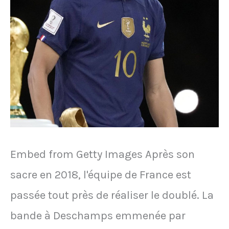
guerre
en
Ukraine
Embed from Getty Images Après son
sacre en 2018, l'équipe de France est
passée tout près de réaliser le doublé. La
bande à Deschamps emmenée par