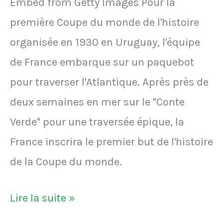
Embed from Getty Images Pour la
et
saison"
première Coupe du monde de l'histoire
l'Uruguay
organisée en 1930 en Uruguay, l'équipe
au
de France embarque sur un paquebot
Mondial
pour traverser l'Atlantique. Après près de
le
deux semaines en mer sur le "Conte
28
Verde" pour une traversée épique, la
novembre
France inscrira le premier but de l'histoire
2022
de la Coupe du monde.
VIDÉO
Lire la suite »
-