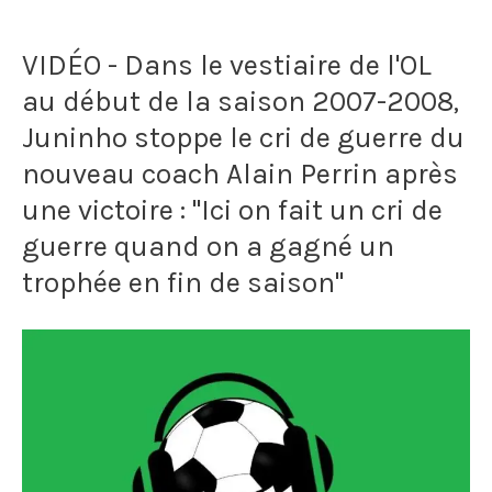
l'Euro
VIDÉO - Dans le vestiaire de l'OL
92
au début de la saison 2007-2008,
alors
Juninho stoppe le cri de guerre du
que
nouveau coach Alain Perrin après
le
une victoire : "Ici on fait un cri de
guerre quand on a gagné un
pays
trophée en fin de saison"
ne
s'était
pas
qualifié
pour