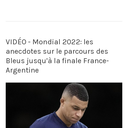
C’est
joueurs
honteux"
roumains
de
VIDÉO - Mondial 2022: les
Politehnica
anecdotes sur le parcours des
se
Bleus jusqu’à la finale France-
trompent
Argentine
dans
leur
message
contre
la