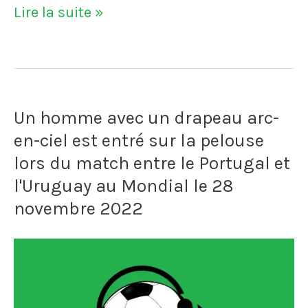
VIDÉO
Lire la suite »
-
Dans
le
Un homme avec un drapeau arc-
vestiaire
en-ciel est entré sur la pelouse
de
lors du match entre le Portugal et
l'OL
l'Uruguay au Mondial le 28
au
novembre 2022
début
de
la