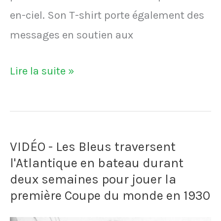
coach
en-ciel. Son T-shirt porte également des
Alain
messages en soutien aux
Perrin
après
Un
Lire la suite »
une
homme
victoire
avec
:
un
"Ici
VIDÉO - Les Bleus traversent
drapeau
on
l'Atlantique en bateau durant
arc-
fait
deux semaines pour jouer la
en-
première Coupe du monde en 1930
un
ciel
cri