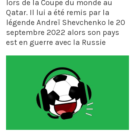
lors de la Coupe du monde au
le
Qatar. Il lui a été remis par la
légende Andreï Shevchenko le 20
boucher
septembre 2022 alors son pays
de
est en guerre avec la Russie
Séville,
traumatisme
éternel
d'une
demi-
finale
de
légende