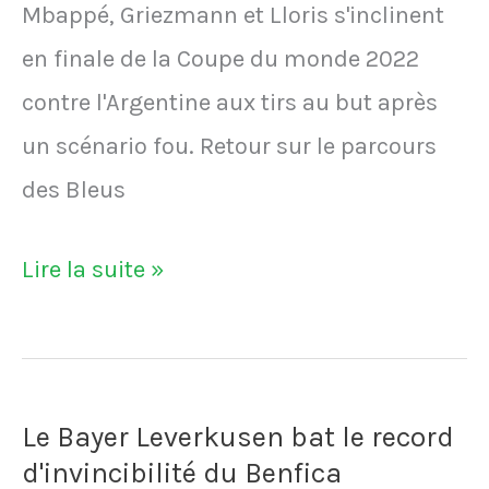
Mbappé, Griezmann et Lloris s'inclinent
en finale de la Coupe du monde 2022
contre l'Argentine aux tirs au but après
un scénario fou. Retour sur le parcours
des Bleus
VIDÉO
Lire la suite »
-
Mondial
2022:
Le Bayer Leverkusen bat le record
les
d'invincibilité du Benfica
anecdotes