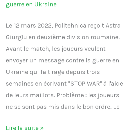
Marseillaise.
2022
Si
alors
Le 12 mars 2022, Politehnica reçoit Astra
c’était
son
Giurglu en deuxième division roumaine.
une
pays
Avant le match, les joueurs veulent
personne
est
envoyer un message contre la guerre en
de
en
Ukraine qui fait rage depuis trois
couleur,
guerre
semaines en écrivant "STOP WAR" à l'aide
ça
avec
de leurs maillots. Problème : les joueurs
posait
la
ne se sont pas mis dans le bon ordre. Le
un
Russie
problème.
Les
Lire la suite »