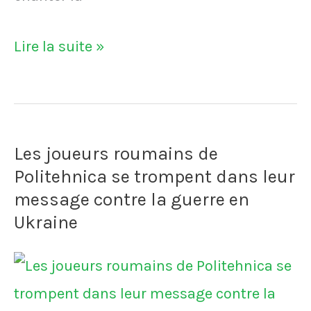
lui
a
VIDÉO
Lire la suite »
été
-
remis
Michel
par
Platini
la
Les joueurs roumains de
:
légende
Politehnica se trompent dans leur
"Je
Andreï
message contre la guerre en
n'ai
Ukraine
Shevchenko
jamais
le
chanté
20
La
septembre