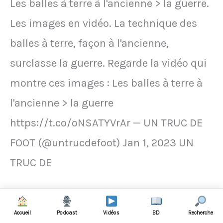
Les balles à terre à l'ancienne > la guerre.
Europe
Bleus
Les images en vidéo. La technique des
avec
balles à terre, façon à l'ancienne,
62
surclasse la guerre. Regarde la vidéo qui
matches
montre ces images : Les balles à terre à
invaincus
l'ancienne > la guerre
pendant
https://t.co/oNSATYVrAr — UN TRUC DE
la
FOOT (@untrucdefoot) Jan 1, 2023 UN
Première
TRUC DE
Guerre
mondiale
VIDÉO
Lire la suite »
Accueil
Podcast
Vidéos
BD
Recherche
-