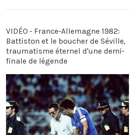
Les
Bleus
VIDÉO - France-Allemagne 1982:
traversent
Battiston et le boucher de Séville,
l'Atlantique
traumatisme éternel d'une demi-
en
finale de légende
bateau
durant
deux
semaines
pour
jouer