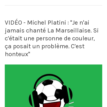
promet
de
VIDÉO - Michel Platini : "Je n'ai
porter
jamais chanté La Marseillaise. Si
le
c’était une personne de couleur,
brassard
ça posait un problème. C’est
de
honteux"
l'Ukraine
avec
sa
sélection
de