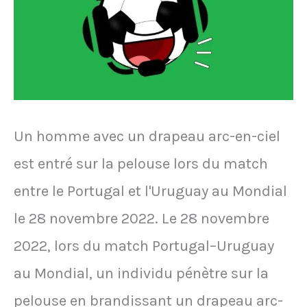
saison
2007-
2008,
Juninho
stoppe
Un homme avec un drapeau arc-en-ciel
le
est entré sur la pelouse lors du match
cri
entre le Portugal et l'Uruguay au Mondial
de
le 28 novembre 2022. Le 28 novembre
guerre
2022, lors du match Portugal–Uruguay
du
au Mondial, un individu pénètre sur la
nouveau
pelouse en brandissant un drapeau arc-