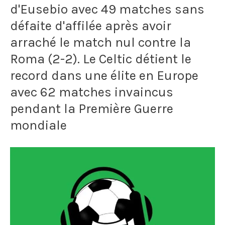
d'Eusebio avec 49 matches sans
sur
défaite d'affilée après avoir
le
arraché le match nul contre la
Roma (2-2). Le Celtic détient le
parcours
record dans une élite en Europe
des
avec 62 matches invaincus
Bleus
pendant la Première Guerre
jusqu’à
mondiale
la
finale
France-
Argentine