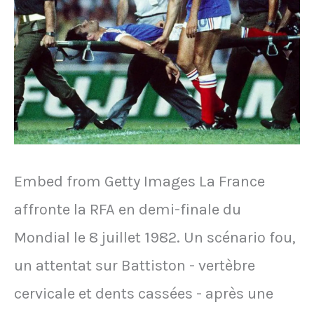
la
première
Coupe
du
monde
en
Embed from Getty Images La France
1930
affronte la RFA en demi-finale du
Mondial le 8 juillet 1982. Un scénario fou,
un attentat sur Battiston - vertèbre
cervicale et dents cassées - après une