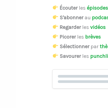
Écouter
les
épisode
S'abonner
au
podca
Regarder
les
vidéos
Picorer
les
brèves
Sélectionner
par
th
Savourer
les
punchl