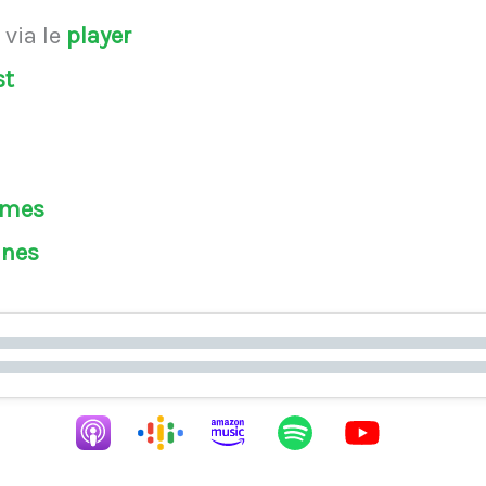
s
via le
player
st
èmes
ines