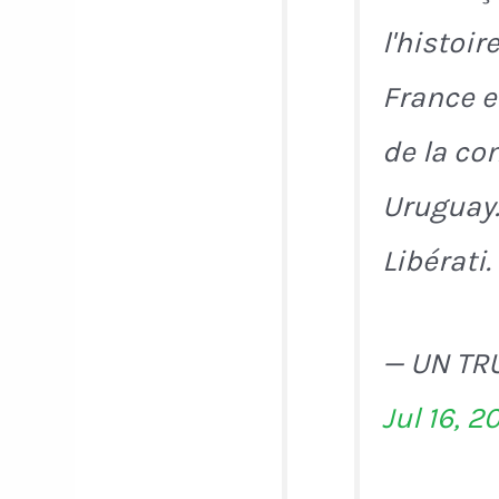
l'histoir
France e
de la co
Uruguay.
Libérati
— UN TR
Jul 16, 2