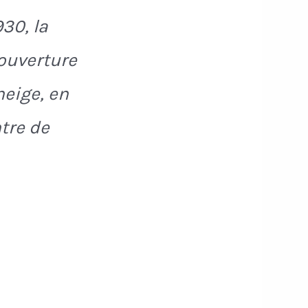
930, la
'ouverture
neige, en
tre de