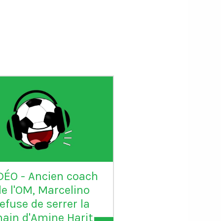
DÉO - Ancien coach
VIDÉO - Sadio 
de l'OM, Marcelino
candidat au Ball
refuse de serrer la
: "Karim mér
ain d'Amine Harit
largement le B