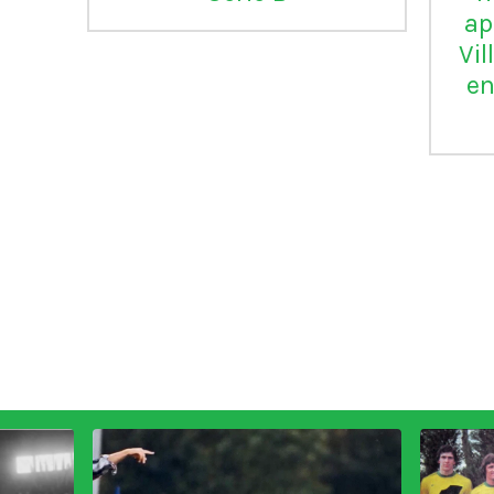
ap
Vil
en