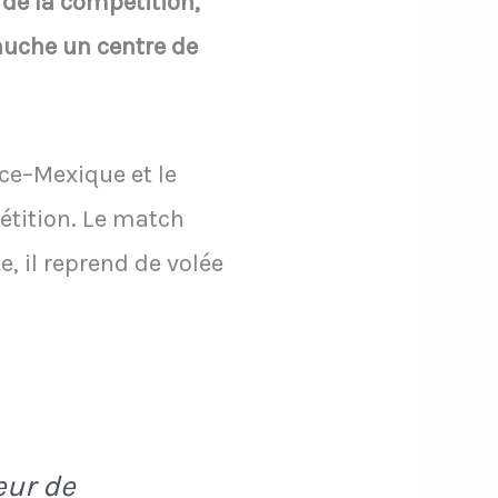
 de la compétition,
auche un centre de
nce–Mexique et le
pétition. Le match
, il reprend de volée
eur de