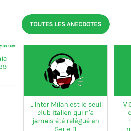
TOUTES LES ANECDOTES
aia
°99
L'Inter Milan est le seul
VI
club italien qui n'a
jamais été relégué en
Serie B
m