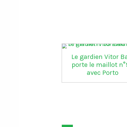
Le gardien Vitor B
porte le maillot n
avec Porto
onald Trump
ie la FIFA d’avoir
aré une grande
ice" en annulant