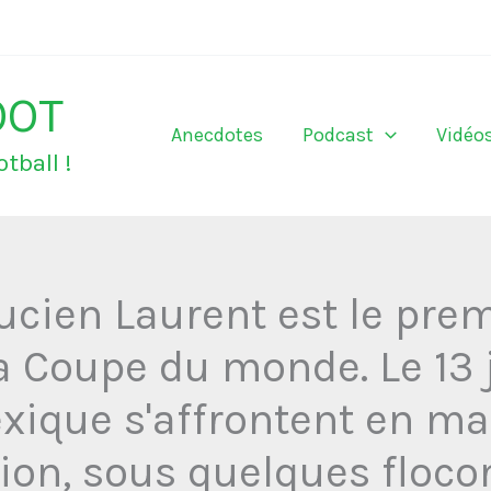
OOT
Anecdotes
Podcast
Vidéo
tball !
ucien Laurent est le pre
la Coupe du monde. Le 13 j
exique s'affrontent en ma
ion, sous quelques floco