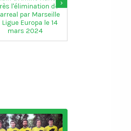
›
rès l'élimination de
d'or, je suis c
larreal par Marseille
pour lui"
 Ligue Europa le 14
mars 2024