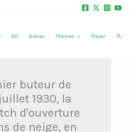
Recher
s
BD
Brèves
Thèmes
Player
mier buteur de
uillet 1930, la
tch d'ouverture
ns de neige, en