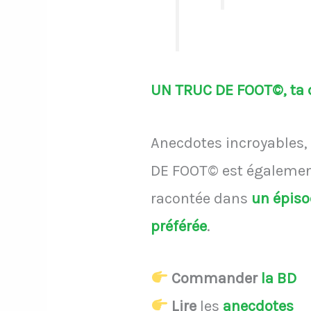
UN TRUC DE FOOT©, ta d
Anecdotes incroyables, 
DE FOOT© est également
racontée dans
un épis
préférée
.
Commander
la BD
Lire
les
anecdotes