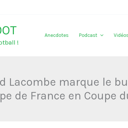
OOT
Anecdotes
Podcast
Vidéo
tball !
d Lacombe marque le but
uipe de France en Coupe 