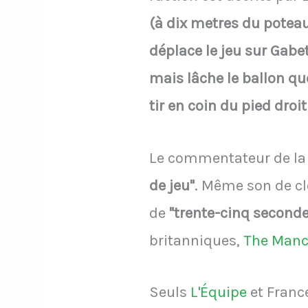
(à dix metres du poteau 
déplace le jeu sur Gabet
mais lâche le ballon que
tir en coin du pied droi
Le commentateur de la v
de jeu"
. Même son de cl
de
"trente-cinq second
britanniques,
The Manc
Seuls
L'Équipe
et Franc