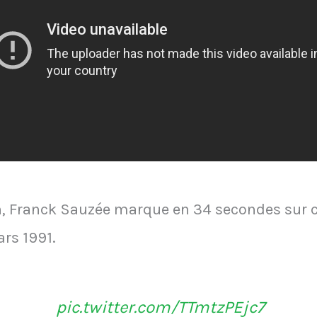
on, Franck Sauzée marque en 34 secondes sur c
rs 1991.
pic.twitter.com/TTmtzPEjc7