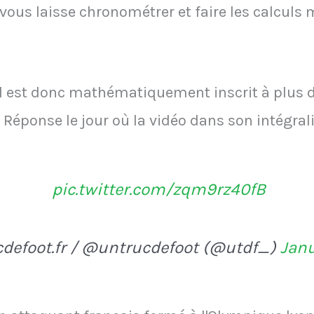
vous laisse chronométrer et faire les calculs
l est donc mathématiquement inscrit à plus d
éponse le jour où la vidéo dans son intégrali
pic.twitter.com/zqm9rz40fB
defoot.fr / @untrucdefoot (@utdf_)
Janu