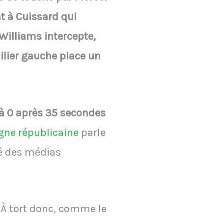
nt à Cuissard qui
 Williams intercepte,
ailier gauche place un
à 0 après 35 secondes
gne républicaine
parle
té des médias
 À tort donc, comme le