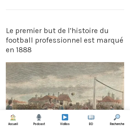
Un
supporter
Le premier but de l’histoire du
remplace
football professionnel est marqué
un
en 1888
joueur
de
West
Ham
et
marque
un
Accueil
Podcast
Vidéos
BD
Recherche