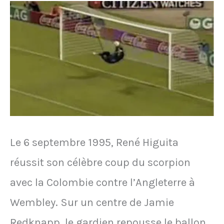
le
chanteur
des
Pink
Floyd
lors
de
Le 6 septembre 1995, René Higuita
son
réussit son célèbre coup du scorpion
arrivée
avec la Colombie contre l’Angleterre à
à
Wembley. Sur un centre de Jamie
l'OM
Redknapp, le gardien repousse le ballon