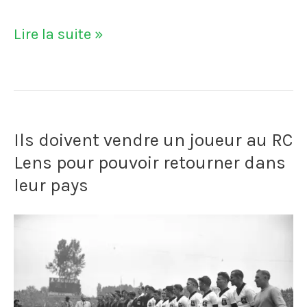
VIDÉO
Lire la suite »
-
Bergkamp
négocie
Ils doivent vendre un joueur au RC
une
Lens pour pouvoir retourner dans
clause
leur pays
dans
son
contrat
pour