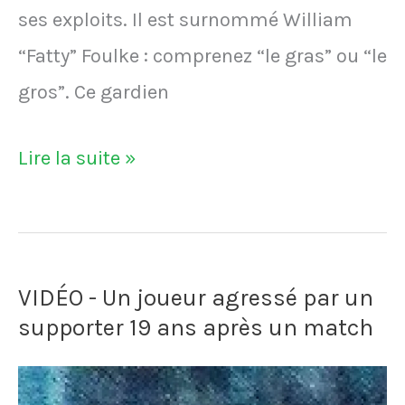
ses exploits. Il est surnommé William
“Fatty” Foulke : comprenez “le gras” ou “le
gros”. Ce gardien
VIDÉO
Lire la suite »
-
William
Foulke,
VIDÉO - Un joueur agressé par un
le
supporter 19 ans après un match
gardien
de