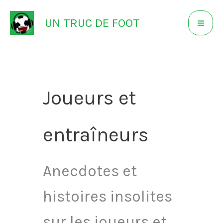
Aller
UN TRUC DE FOOT
au
contenu
Joueurs et
entraîneurs
Anecdotes et
histoires insolites
sur les joueurs et