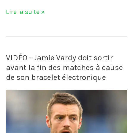
Jean-
Lire la suite »
Pierre
Adams,
joueur
VIDÉO - Jamie Vardy doit sortir
de
avant la fin des matches à cause
l'équipe
de son bracelet électronique
de
France,
est
mort
après