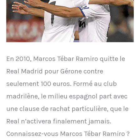
matches
à
cause
de
En 2010, Marcos Tébar Ramiro quitte le
son
Real Madrid pour Gérone contre
bracelet
seulement 100 euros. Formé au club
électronique
madrilène, le milieu espagnol part avec
une clause de rachat particulière, que le
Real n’activera finalement jamais.
Connaissez-vous Marcos Tébar Ramiro ?