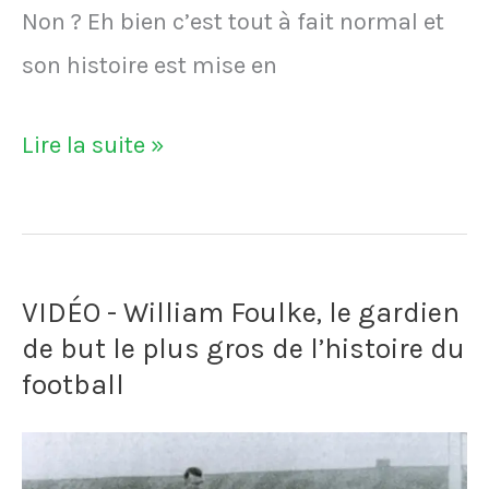
Non ? Eh bien c’est tout à fait normal et
son histoire est mise en
Marcos
Lire la suite »
Tébar
Ramiro
est
VIDÉO - William Foulke, le gardien
vendu
de but le plus gros de l’histoire du
100
football
euros
par