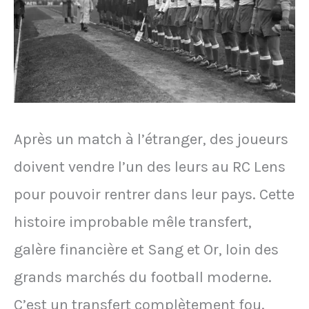
ne
plus
prendre
l’avion
avec
Arsenal
Après un match à l’étranger, des joueurs
doivent vendre l’un des leurs au RC Lens
pour pouvoir rentrer dans leur pays. Cette
histoire improbable mêle transfert,
galère financière et Sang et Or, loin des
grands marchés du football moderne.
C’est un transfert complètement fou.