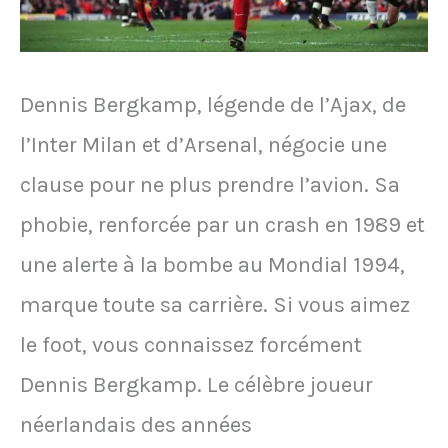
et
Auxerre
réalise
Dennis Bergkamp, légende de l’Ajax, de
le
l’Inter Milan et d’Arsenal, négocie une
doublé
clause pour ne plus prendre l’avion. Sa
Coupe-
phobie, renforcée par un crash en 1989 et
Championnat
une alerte à la bombe au Mondial 1994,
marque toute sa carrière. Si vous aimez
le foot, vous connaissez forcément
Dennis Bergkamp. Le célèbre joueur
néerlandais des années