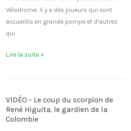
Vélodrome. Il y a des joueurs qui sont
accueillis en grande pompe et d’autres
qui
VIDÉO
Lire la suite »
-
Chris
Waddle
VIDÉO – Le coup du scorpion de
est
René Higuita, le gardien de la
pris
Colombie
pour