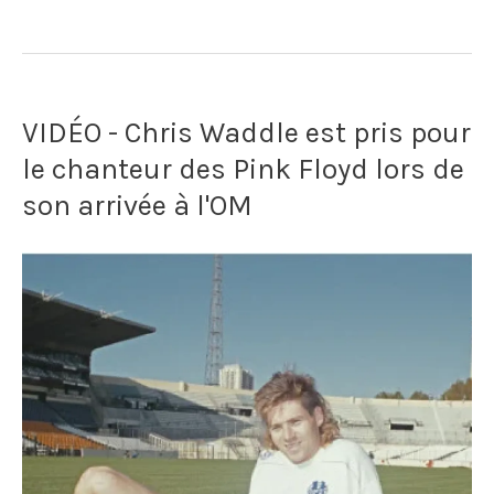
-
Lens
marque
VIDÉO - Chris Waddle est pris pour
un
le chanteur des Pink Floyd lors de
but
son arrivée à l'OM
en
Coupe
d'Europe
grâce
à
un
caillou