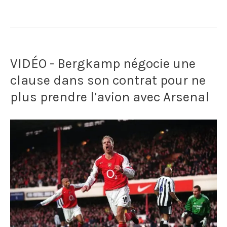
-
Guy
Roux
VIDÉO - Bergkamp négocie une
paie
clause dans son contrat pour ne
un
plus prendre l’avion avec Arsenal
mystérieux
supporter
pour
lui
porter
chance