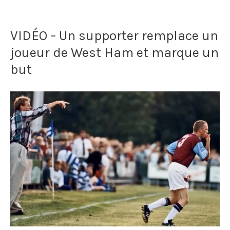
joueur
VIDÉO – Un supporter remplace un
agressé
joueur de West Ham et marque un
par
but
un
supporter
19
ans
après
un
match