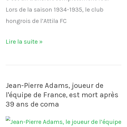
Lors de la saison 1934-1935, le club
hongrois de l’Attila FC
Ils
Lire la suite »
doivent
vendre
un
Jean-Pierre Adams, joueur de
joueur
l'équipe de France, est mort après
au
39 ans de coma
RC
Lens