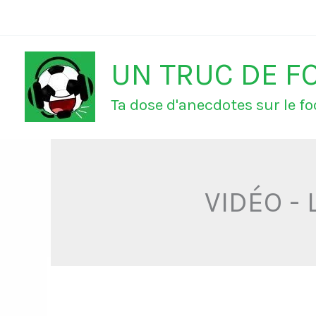
Aller
au
UN TRUC DE F
contenu
Ta dose d'anecdotes sur le foo
VIDÉO - L