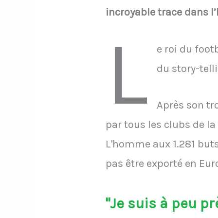
incroyable trace dans l’
L
e roi du foot
du story-tell
Après son tr
par tous les clubs de la
L'homme aux 1.281 buts e
pas être exporté en Eur
"Je suis à peu pr