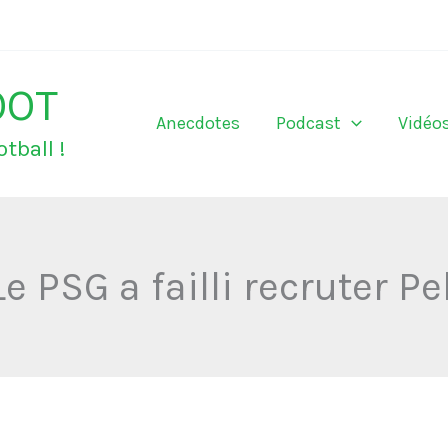
OOT
Anecdotes
Podcast
Vidéo
tball !
e PSG a failli recruter Pe