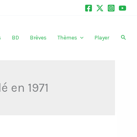
Recher
s
BD
Brèves
Thèmes
Player
lé en 1971