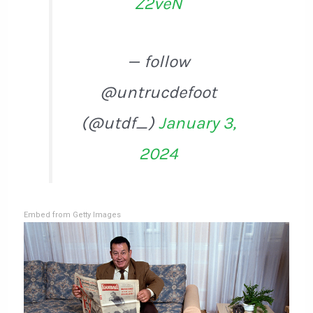
Z2veN
— follow
@untrucdefoot
(@utdf_)
January 3,
2024
Embed from Getty Images