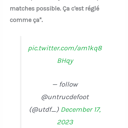
matches possible. Ça c'est réglé
comme ça".
pic.twitter.com/am1kq8
BHqy
— follow
@untrucdefoot
(@utdf_)
December 17,
2023