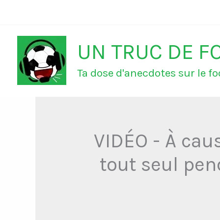
Aller
au
UN TRUC DE F
contenu
Ta dose d'anecdotes sur le foo
VIDÉO - À caus
tout seul pen