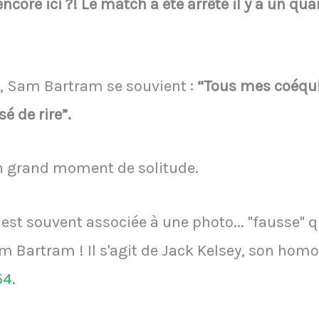
ncore ici ?! Le match a été arrêté il y a un quar
s, Sam Bartram se souvient :
“
Tous mes coéquip
sé de rire”.
un grand moment de solitude.
 est souvent associée à une photo... "fausse" q
 Bartram ! Il s'agit de Jack Kelsey, son hom
54.