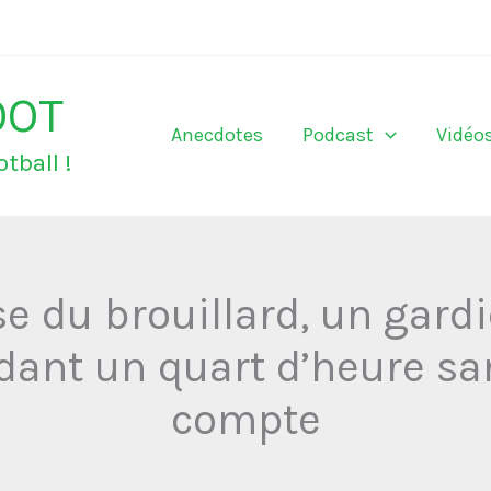
OOT
Anecdotes
Podcast
Vidéo
tball !
e du brouillard, un gard
dant un quart d’heure sa
compte