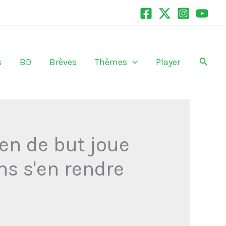
Recher
s
BD
Brèves
Thèmes
Player
ien de but joue
ns s'en rendre