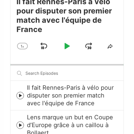
Il fait Rennes-Paris à vélo
pour disputer son premier
match avec l'équipe de
France
1
x
Skip
Play
Jump
Change
Share
Playback
This
Backward
Pause
Forward
Rate
Episode
Search
Episodes
Il fait Rennes-Paris à vélo pour
disputer son premier match
Episode
avec l'équipe de France
play
icon
Lens marque un but en Coupe
d’Europe grâce à un caillou à
Episode
Bollaert
play