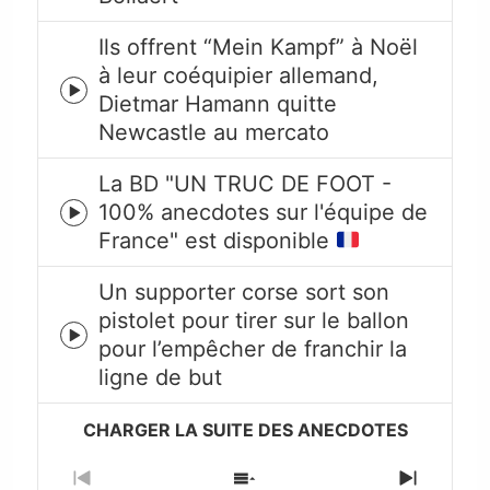
icon
Ils offrent “Mein Kampf” à Noël
à leur coéquipier allemand,
Episode
Dietmar Hamann quitte
play
Newcastle au mercato
icon
La BD "UN TRUC DE FOOT -
100% anecdotes sur l'équipe de
Episode
France" est disponible
play
icon
Un supporter corse sort son
pistolet pour tirer sur le ballon
Episode
pour l’empêcher de franchir la
play
ligne de but
icon
Previous
Show
Next