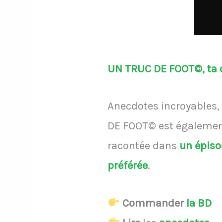
UN TRUC DE FOOT©, ta d
Anecdotes incroyables, 
DE FOOT© est également
racontée dans
un épis
préférée
.
Commander
la BD