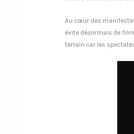
Au cœur des manifestati
évite désormais de film
terrain car les spectat