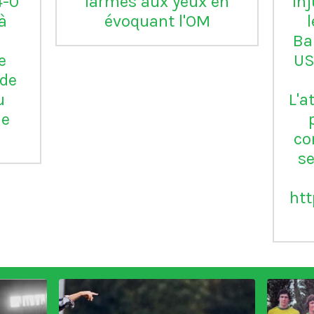
Serie B
a
V