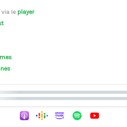
s
via le
player
st
èmes
ines