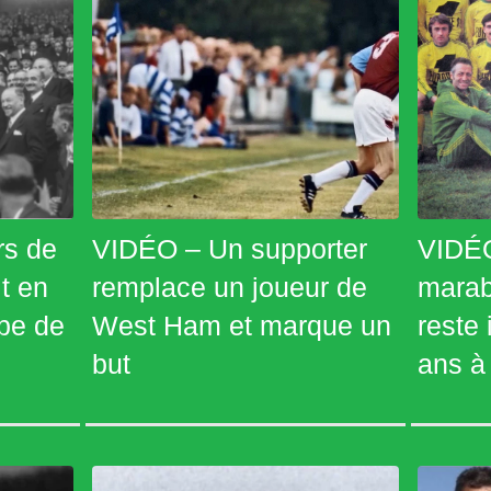
rs de
VIDÉO – Un supporter
VIDÉO
t en
remplace un joueur de
marab
pe de
West Ham et marque un
reste
but
ans à