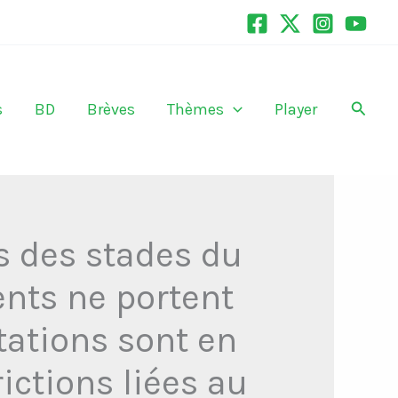
Recher
s
BD
Brèves
Thèmes
Player
es des stades du
ents ne portent
ations sont en
ictions liées au