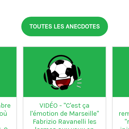
TOUTES LES ANECDOTES
Baia
n°99
L'Inter Milan est le seul
V
club italien qui n'a
jamais été relégué en