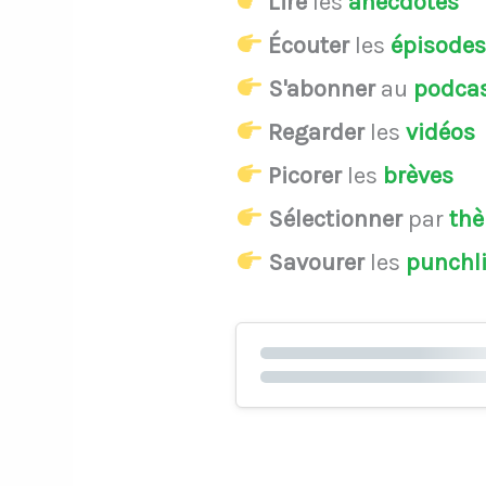
Lire
les
anecdotes
Écouter
les
épisode
S'abonner
au
podca
Regarder
les
vidéos
Picorer
les
brèves
Sélectionner
par
th
Savourer
les
punchl