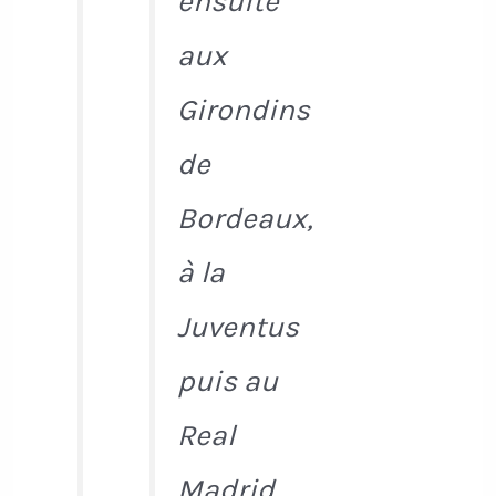
ensuite
aux
Girondins
de
Bordeaux,
à la
Juventus
puis au
Real
Madrid.