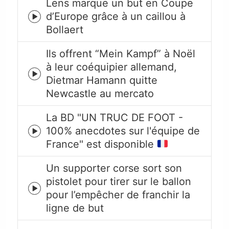
Lens marque un but en Coupe
d’Europe grâce à un caillou à
Episode
Bollaert
play
icon
Ils offrent “Mein Kampf” à Noël
à leur coéquipier allemand,
Episode
Dietmar Hamann quitte
play
Newcastle au mercato
icon
La BD "UN TRUC DE FOOT -
100% anecdotes sur l'équipe de
Episode
France" est disponible
play
icon
Un supporter corse sort son
pistolet pour tirer sur le ballon
Episode
pour l’empêcher de franchir la
play
ligne de but
icon