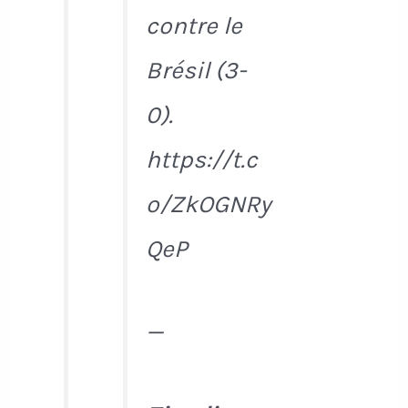
contre le
Brésil (3-
0).
https://t.c
o/ZkOGNRy
QeP
—