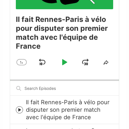
Il fait Rennes-Paris à vélo
pour disputer son premier
match avec l'équipe de
France
1
x
Skip
Play
Jump
Change
Share
Playback
This
Backward
Pause
Forward
Rate
Episode
Search
Episodes
Il fait Rennes-Paris à vélo pour
disputer son premier match
Episode
avec l'équipe de France
play
icon