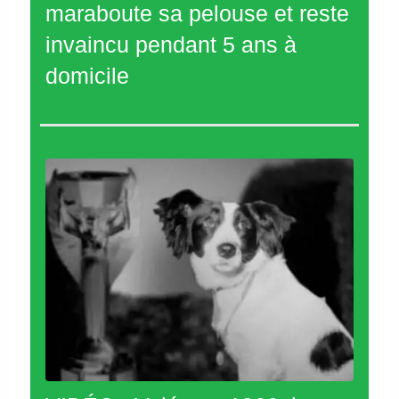
maraboute sa pelouse et reste
invaincu pendant 5 ans à
domicile