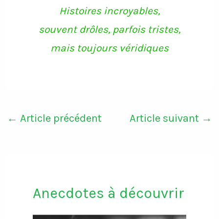
k
a
Histoires incroyables,
m
souvent drôles, parfois tristes,
mais toujours véridiques
←
Article précédent
Article suivant
→
Anecdotes à découvrir