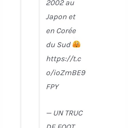
2002 au
Japon et
en Corée
du Sud
https://t.c
o/ioZmBE9
FPY
— UN TRUC
DE FOOT