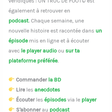
véridiques : UN TRUC DE FOOT© est
également à retrouver en
podcast
.
Chaque semaine, une
nouvelle histoire est racontée dans
un
épisode
mis en ligne et à écouter
avec
le player audio
ou
sur ta
plateforme préférée
.
Commander
la BD
Lire
les
anecdotes
Écouter
les
épisodes
via le
player
S'abonner
au
podcast