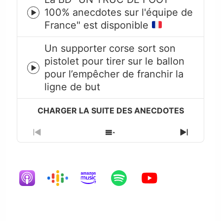
100% anecdotes sur l'équipe de
Episode
France" est disponible
play
icon
Un supporter corse sort son
pistolet pour tirer sur le ballon
Episode
pour l’empêcher de franchir la
play
ligne de but
icon
Previous
Show
Next
Episode
Episodes
Episode
List