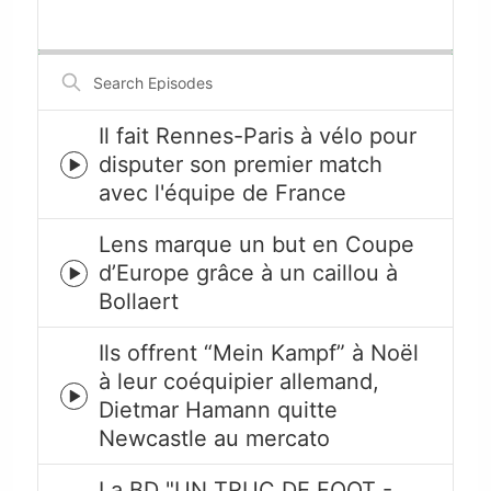
Playback
This
Backward
Pause
Forward
Rate
Episode
Search
Episodes
Il fait Rennes-Paris à vélo pour
disputer son premier match
Episode
avec l'équipe de France
play
icon
Lens marque un but en Coupe
d’Europe grâce à un caillou à
Episode
Bollaert
play
icon
Ils offrent “Mein Kampf” à Noël
à leur coéquipier allemand,
Episode
Dietmar Hamann quitte
play
Newcastle au mercato
icon
La BD "UN TRUC DE FOOT -