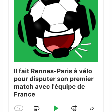
Il fait Rennes-Paris à vélo
pour disputer son premier
match avec l'équipe de
France
1
x
Skip
Play
Jump
Change
Share