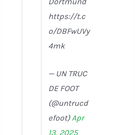
Dortmund
https://t.c
o/DBFwUVy
4mk
— UN TRUC
DE FOOT
(@untrucd
efoot)
Apr
13, 2025