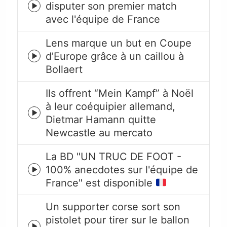
disputer son premier match
Episode
avec l'équipe de France
play
icon
Lens marque un but en Coupe
d’Europe grâce à un caillou à
Episode
Bollaert
play
icon
Ils offrent “Mein Kampf” à Noël
à leur coéquipier allemand,
Episode
Dietmar Hamann quitte
play
Newcastle au mercato
icon
La BD "UN TRUC DE FOOT -
100% anecdotes sur l'équipe de
Episode
France" est disponible
play
icon
Un supporter corse sort son
pistolet pour tirer sur le ballon