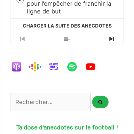
Episode
pour l’empêcher de franchir la
play
ligne de but
icon
Previous
Show
Next
Episode
Episodes
Episode
List
Rechercher...
Ta dose d'anecdotes sur le football !