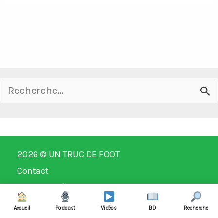
Rechercher :
2026 ©
UN TRUC DE FOOT
Contact
Mentions légales
Accueil
Podcast
Vidéos
BD
Recherche