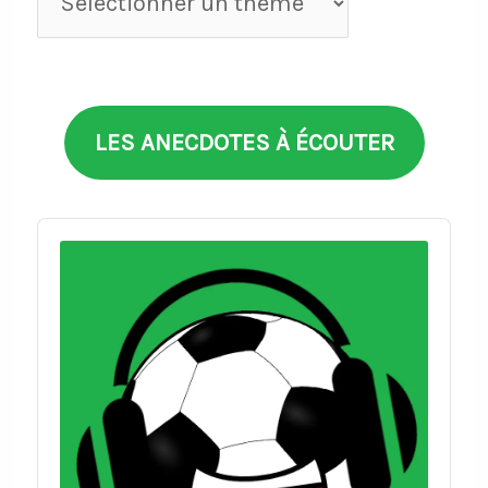
par
thèmes
LES ANECDOTES À ÉCOUTER
Audio
Player