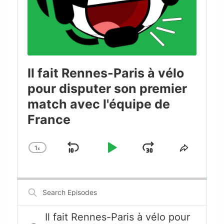
Il fait Rennes-Paris à vélo
pour disputer son premier
match avec l'équipe de
France
1
x
Skip
Play
Jump
Change
Share
Playback
This
Backward
Pause
Forward
Rate
Episode
Search
Episodes
Il fait Rennes-Paris à vélo pour