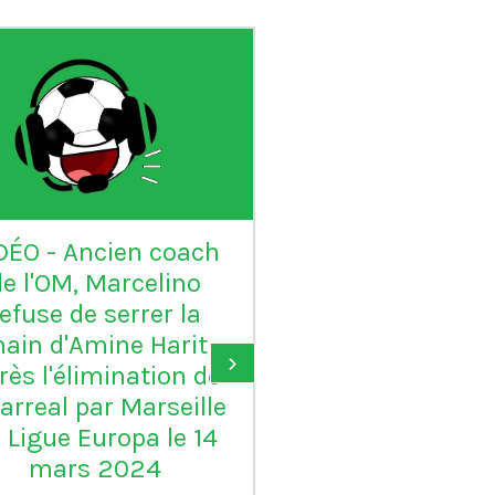
DÉO - Ancien coach
VIDÉO - Sadio 
de l'OM, Marcelino
candidat au Ball
refuse de serrer la
: "Karim mér
ain d'Amine Harit
largement le B
›
rès l'élimination de
d'or, je suis c
larreal par Marseille
pour lui"
 Ligue Europa le 14
mars 2024