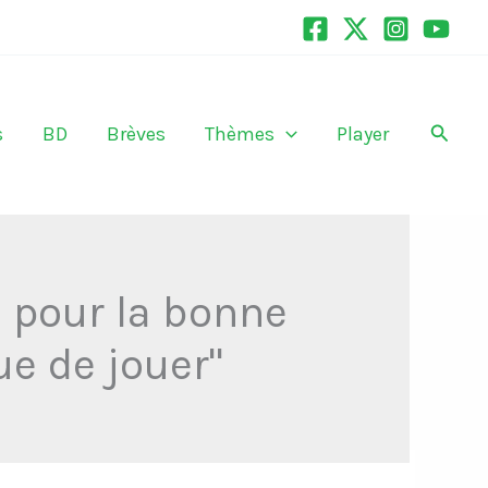
Recher
s
BD
Brèves
Thèmes
Player
h pour la bonne
que de jouer"