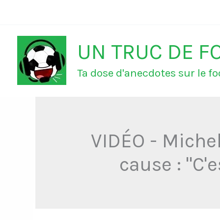
Aller
au
UN TRUC DE F
contenu
Ta dose d'anecdotes sur le foo
VIDÉO - Michel
cause : "C'e