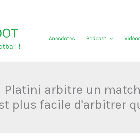
OOT
Anecdotes
Podcast
Vidéo
tball !
 Platini arbitre un matc
st plus facile d'arbitrer 