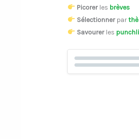
Picorer
les
brèves
Sélectionner
par
th
Savourer
les
punchl