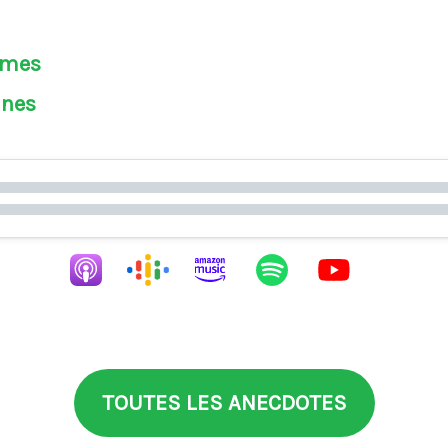
èmes
ines
TOUTES LES ANECDOTES