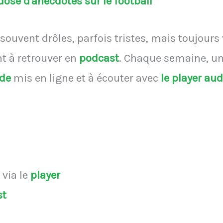
ose d'anecdotes sur le football
souvent drôles, parfois tristes, mais toujours
 à retrouver en
podcast
.
Chaque semaine, une
ode
mis en ligne et à écouter avec
le player au
s
via le
player
st