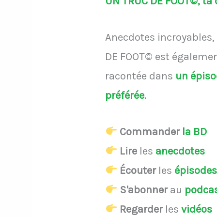
UN TRUC DE FOOT©, ta d
Anecdotes incroyables, 
DE FOOT© est également
racontée dans
un épis
préférée
.
Commander
la BD
Lire
les
anecdotes
Écouter
les
épisode
S'abonner
au
podca
Regarder
les
vidéos