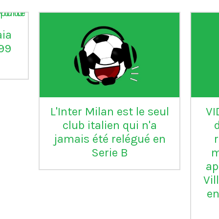
aia
°99
L'Inter Milan est le seul
VI
club italien qui n'a
jamais été relégué en
Serie B
m
ap
Vil
en