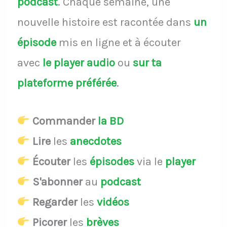
podcast
.
Chaque semaine, une
nouvelle histoire est racontée dans
un
épisode
mis en ligne et à écouter
avec
le player audio
ou
sur ta
plateforme préférée
.
Commander
la BD
Lire
les
anecdotes
Écouter
les
épisodes
via le
player
S'abonner
au
podcast
Regarder
les
vidéos
Picorer
les
brèves