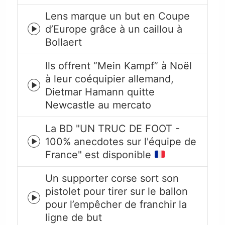
icon
Lens marque un but en Coupe
d’Europe grâce à un caillou à
Episode
Bollaert
play
icon
Ils offrent “Mein Kampf” à Noël
à leur coéquipier allemand,
Episode
Dietmar Hamann quitte
play
Newcastle au mercato
icon
La BD "UN TRUC DE FOOT -
100% anecdotes sur l'équipe de
Episode
France" est disponible
play
icon
Un supporter corse sort son
pistolet pour tirer sur le ballon
Episode
pour l’empêcher de franchir la
play
ligne de but
icon