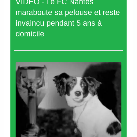
VIDÉO - Le FC Nantes
maraboute sa pelouse et reste
invaincu pendant 5 ans à
domicile