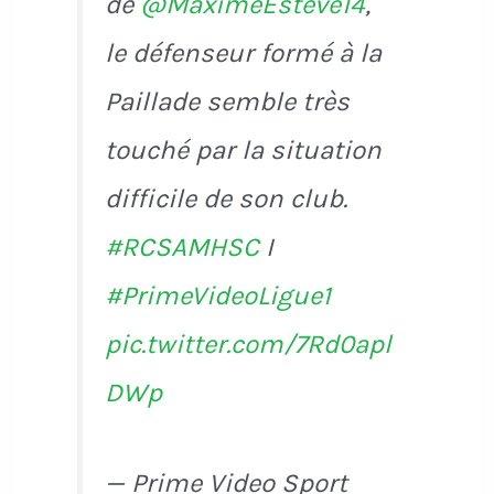
de
@MaximeEsteve14
,
le défenseur formé à la
Paillade semble très
touché par la situation
difficile de son club.
#RCSAMHSC
I
#PrimeVideoLigue1
pic.twitter.com/7Rd0apl
DWp
— Prime Video Sport