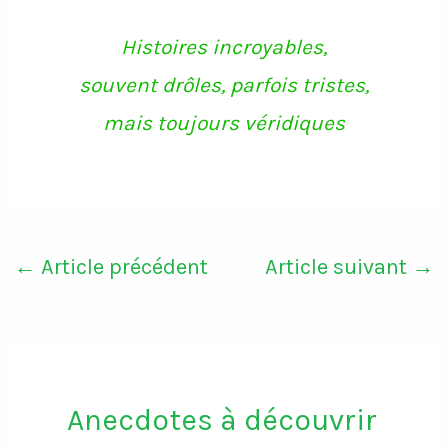
o
e
g
b
o
r
r
e
k
a
Histoires incroyables,
m
souvent drôles, parfois tristes,
mais toujours véridiques
←
Article précédent
Article suivant
→
Anecdotes à découvrir