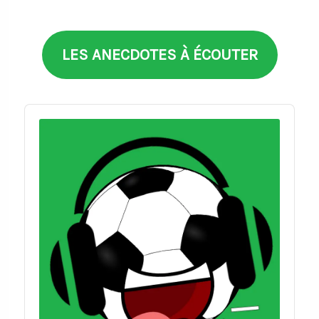
thèmes
LES ANECDOTES À ÉCOUTER
Audio
Player