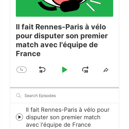
Il fait Rennes-Paris à vélo
pour disputer son premier
match avec l'équipe de
France
1
x
Skip
Play
Jump
Change
Share
Playback
This
Backward
Pause
Forward
Rate
Episode
Search
Episodes
Il fait Rennes-Paris à vélo pour
disputer son premier match
Episode
avec l'équipe de France
play