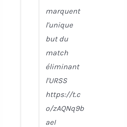
marquent
l'unique
but du
match
éliminant
l'URSS
https://t.c
o/zAQNq9b
aeI