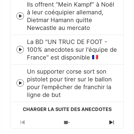
Ils offrent “Mein Kampf” à Noël
à leur coéquipier allemand,
Episode
Dietmar Hamann quitte
play
Newcastle au mercato
icon
La BD "UN TRUC DE FOOT -
100% anecdotes sur l'équipe de
Episode
France" est disponible
play
icon
Un supporter corse sort son
pistolet pour tirer sur le ballon
Episode
pour l’empêcher de franchir la
play
ligne de but
icon
Previous
Show
Next
Episode
Episodes
Episode