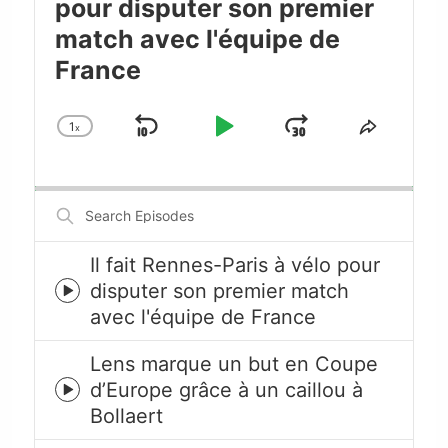
pour disputer son premier
match avec l'équipe de
France
1
x
Skip
Play
Jump
Change
Share
Playback
This
Backward
Pause
Forward
Rate
Episode
Search
Episodes
Il fait Rennes-Paris à vélo pour
disputer son premier match
Episode
avec l'équipe de France
play
icon
Lens marque un but en Coupe
d’Europe grâce à un caillou à
Episode
Bollaert
play
icon