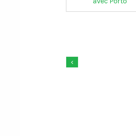
avec Porto
onald Trump
ie la FIFA d’avoir
aré une grande
ice" en annulant
‹
arton rouge de
un reçu avec les
ontre la Bosnie-
erzégovine.
quant de Monaco
ra jouer le 8e
 la Belgique qui
t "stupéfaite" de
tte décision