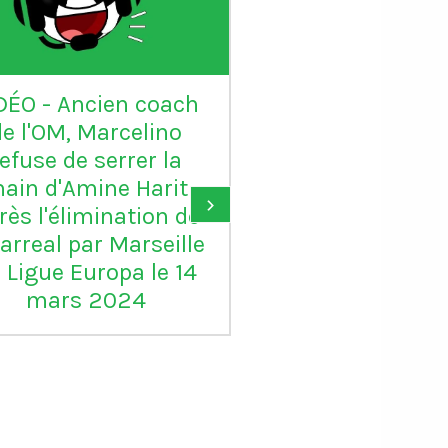
DÉO - Ancien coach
VIDÉO - Sadio 
de l'OM, Marcelino
candidat au Ball
refuse de serrer la
: "Karim mér
ain d'Amine Harit
largement le B
›
rès l'élimination de
d'or, je suis c
larreal par Marseille
pour lui"
 Ligue Europa le 14
mars 2024