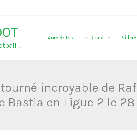
OOT
Anecdotes
Podcast
Vidéo
tball !
etourné incroyable de Raf
e Bastia en Ligue 2 le 28