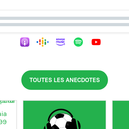
TOUTES LES ANECDOTES
aia
°99