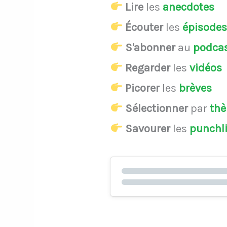
Lire
les
anecdotes
Écouter
les
épisode
S'abonner
au
podca
Regarder
les
vidéos
Picorer
les
brèves
Sélectionner
par
th
Savourer
les
punchl