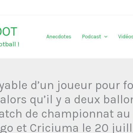
OOT
Anecdotes
Podcast
Vidéo
tball !
yable d’un joueur pour for
 alors qu’il y a deux ballo
atch de championnat au 
o et Criciuma le 20 juil