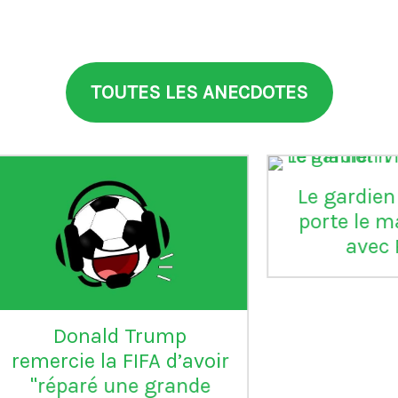
TOUTES LES ANECDOTES
aia
°99
L'Inter Milan est le seul
VI
club italien qui n'a
jamais été relégué en