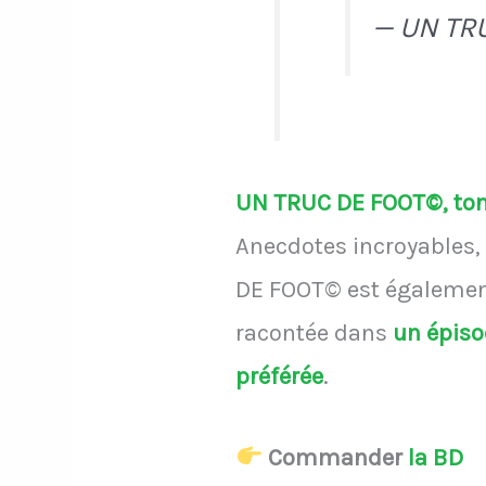
— UN TR
UN TRUC DE FOOT©, ton 
Anecdotes incroyables, 
DE FOOT© est également
racontée dans
un épis
préférée
.
Commander
la BD