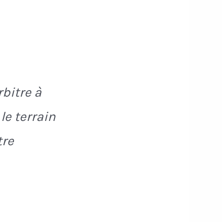
rbitre à
 le terrain
tre