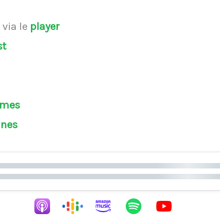
s
via le
player
st
èmes
ines