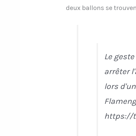
deux ballons se trouven
Le geste 
arrêter l
lors d'u
Flamengo
https://