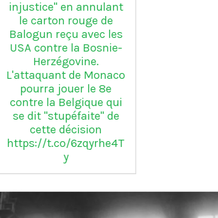
Serie B
m
ap
Vil
en