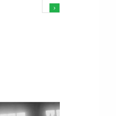
ain d'Amine Harit
largement le B
›
rès l'élimination de
d'or, je suis c
larreal par Marseille
pour lui"
 Ligue Europa le 14
mars 2024