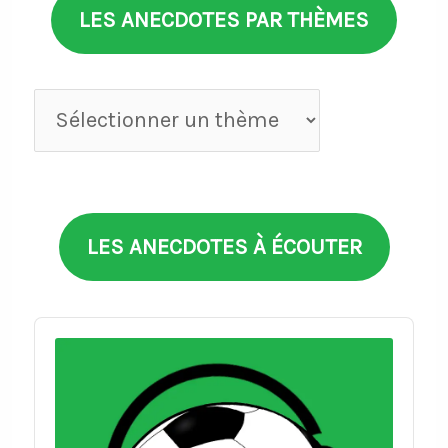
LES ANECDOTES PAR THÈMES
Anecdotes
par
thèmes
LES ANECDOTES À ÉCOUTER
Audio
Player