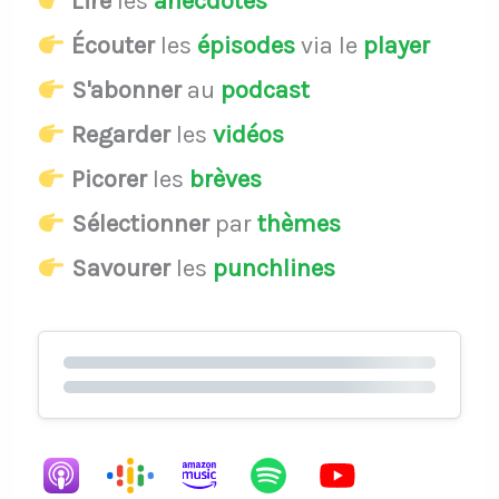
Lire
les
anecdotes
Écouter
les
épisodes
via le
player
S'abonner
au
podcast
Regarder
les
vidéos
Picorer
les
brèves
Sélectionner
par
thèmes
Savourer
les
punchlines