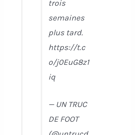
trois
semaines
plus tard.
https://t.c
o/j0EuG8z1
iq
— UN TRUC
DE FOOT
(@untrucd