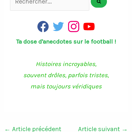
F
T
I
Y
a
w
n
o
c
i
s
u
Ta dose d'anecdotes sur le football !
e
t
t
T
b
t
a
u
o
e
g
b
o
r
r
e
k
a
Histoires incroyables,
m
souvent drôles, parfois tristes,
mais toujours véridiques
←
Article précédent
Article suivant
→