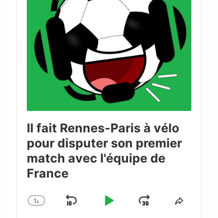
Il fait Rennes-Paris à vélo
pour disputer son premier
match avec l'équipe de
France
1
x
Skip
Play
Jump
Change
Share
Playback
This