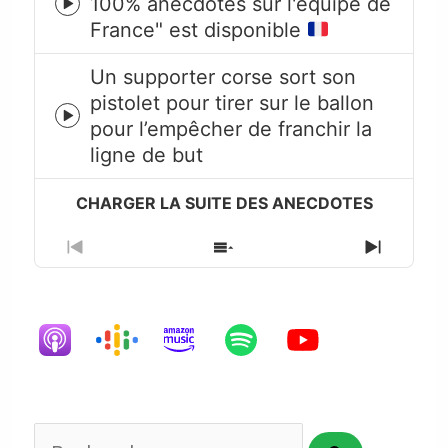
100% anecdotes sur l'équipe de
Episode
France" est disponible
play
icon
Un supporter corse sort son
pistolet pour tirer sur le ballon
Episode
pour l’empêcher de franchir la
play
ligne de but
icon
Previous
Show
Next
Episode
Episodes
Episode
List
Rechercher...