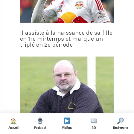
Il assiste à la naissance de sa fille
en 1re mi-temps et marque un
triplé en 2e période
VIDÉO - Un arbitre marque
volontairement un but pour
Accueil
Podcast
Vidéos
BD
Recherche