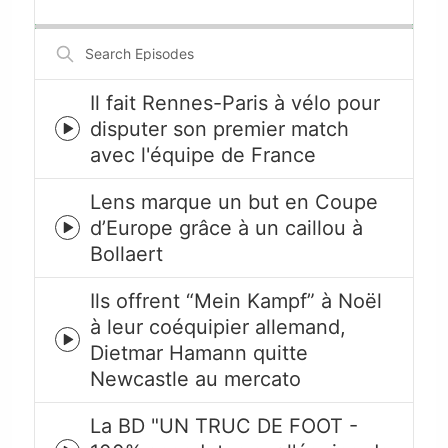
Backward
Pause
Forward
Rate
Episode
Search
Episodes
Il fait Rennes-Paris à vélo pour
disputer son premier match
Episode
avec l'équipe de France
play
icon
Lens marque un but en Coupe
d’Europe grâce à un caillou à
Episode
Bollaert
play
icon
Ils offrent “Mein Kampf” à Noël
à leur coéquipier allemand,
Episode
Dietmar Hamann quitte
play
Newcastle au mercato
icon
La BD "UN TRUC DE FOOT -