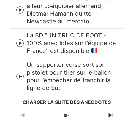
à leur coéquipier allemand,
Episode
Dietmar Hamann quitte
play
Newcastle au mercato
icon
La BD "UN TRUC DE FOOT -
100% anecdotes sur l'équipe de
Episode
France" est disponible
play
icon
Un supporter corse sort son
pistolet pour tirer sur le ballon
Episode
pour l’empêcher de franchir la
play
ligne de but
icon
Previous
Show
Next
Episode
Episodes
Episode
List