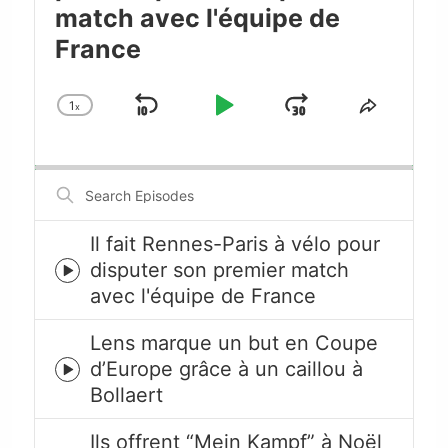
match avec l'équipe de
France
1
x
Skip
Play
Jump
Change
Share
Playback
This
Backward
Pause
Forward
Rate
Episode
Search
Episodes
Il fait Rennes-Paris à vélo pour
disputer son premier match
Episode
avec l'équipe de France
play
icon
Lens marque un but en Coupe
d’Europe grâce à un caillou à
Episode
Bollaert
play
icon
Ils offrent “Mein Kampf” à Noël