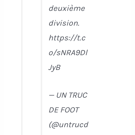
deuxième
division.
https://t.c
o/sNRA9Dl
JyB
— UN TRUC
DE FOOT
(@untrucd