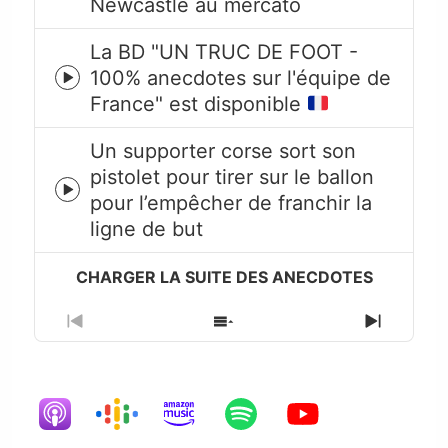
Newcastle au mercato
icon
La BD "UN TRUC DE FOOT -
100% anecdotes sur l'équipe de
Episode
France" est disponible
play
icon
Un supporter corse sort son
pistolet pour tirer sur le ballon
Episode
pour l’empêcher de franchir la
play
ligne de but
icon
Previous
Show
Next
Episode
Episodes
Episode
List