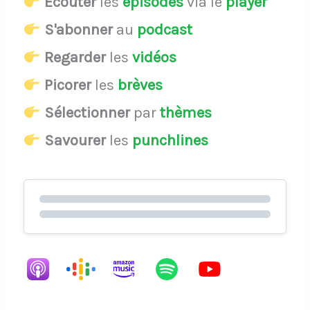
Écouter
les
épisodes
via le
player
S'abonner
au
podcast
Regarder
les
vidéos
Picorer
les
brèves
Sélectionner
par
thèmes
Savourer
les
punchlines