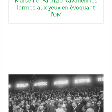
Marseille" Fabrizio Ravanelli les
larmes aux yeux en évoquant
l'OM