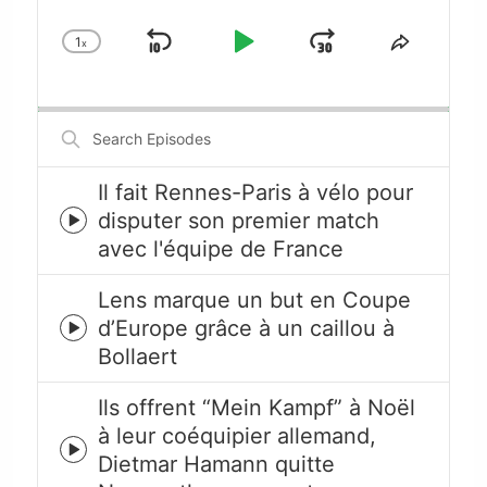
1
x
Skip
Play
Jump
Change
Share
Playback
This
Backward
Pause
Forward
Rate
Episode
Search
Episodes
Il fait Rennes-Paris à vélo pour
disputer son premier match
Episode
avec l'équipe de France
play
icon
Lens marque un but en Coupe
d’Europe grâce à un caillou à
Episode
Bollaert
play
icon
Ils offrent “Mein Kampf” à Noël
à leur coéquipier allemand,
Episode
Dietmar Hamann quitte
play