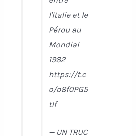
entre
l'Italie et le
Pérou au
Mondial
1982
https://t.c
o/o8f0PG5
tIf
— UN TRUC