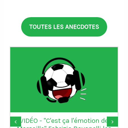
TOUTES LES ANECDOTES
VIDÉO - "C'est ça l'émotion de
‹
›