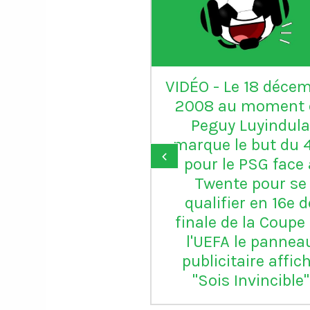
av
Donald Trump
remercie la FIFA d’avoir
"réparé une grande
injustice" en annulant
‹
le carton rouge de
Balogun reçu avec les
USA contre la Bosnie-
Herzégovine.
L'attaquant de Monaco
pourra jouer le 8e
contre la Belgique qui
se dit "stupéfaite" de