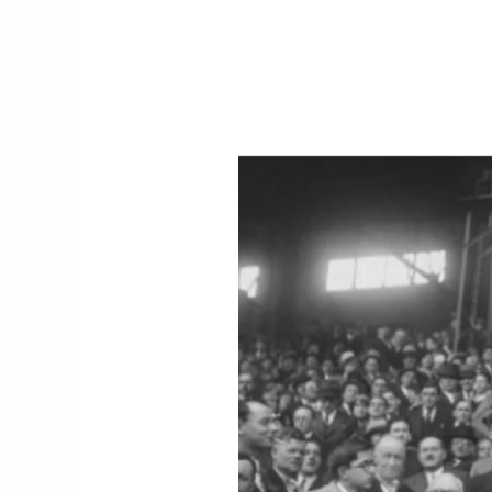
cette décision
https://t.co/6zqyrhe4T
y