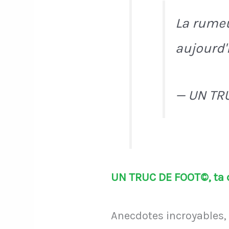
La rumeu
aujourd'
— UN TR
UN TRUC DE FOOT©, ta d
Anecdotes incroyables, 