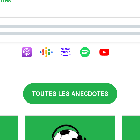
ines
TOUTES LES ANECDOTES
en Vitor Baia
 maillot n°99