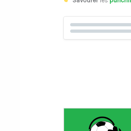
Savourer
les
punchl
Le gardi
porte le