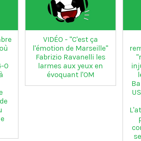
ec Porto
L'Inter Milan est le seu
club italien qui n'a
jamais été relégué e
Serie B