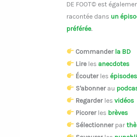
DE FOOT© est également
racontée dans
un épis
préférée
.
Commander
la BD
Lire
les
anecdotes
Écouter
les
épisode
S'abonner
au
podca
Regarder
les
vidéos
Picorer
les
brèves
Sélectionner
par
th