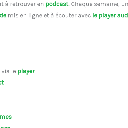
 à retrouver en
podcast
.
Chaque semaine, une
ode
mis en ligne et à écouter avec
le player au
s
via le
player
st
èmes