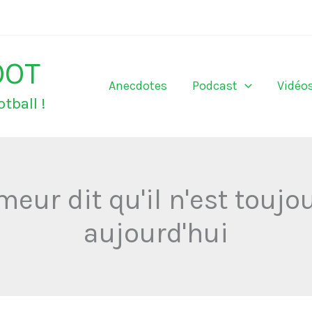
OOT
Anecdotes
Podcast
Vidéo
tball !
meur dit qu'il n'est touj
aujourd'hui