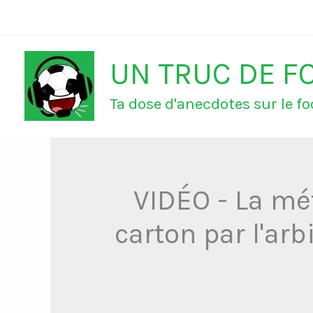
Aller
au
UN TRUC DE F
contenu
Ta dose d'anecdotes sur le foo
VIDÉO - La mé
carton par l'arb