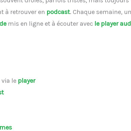
souvent drôles, parfois tristes, mais toujours
 à retrouver en
podcast
.
Chaque semaine, une
ode
mis en ligne et à écouter avec
le player au
s
via le
player
st
èmes