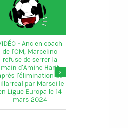
DÉO - Ancien coach
VIDÉO - Sadio 
de l'OM, Marcelino
candidat au Ball
refuse de serrer la
: "Karim mér
ain d'Amine Harit
largement le B
›
rès l'élimination de
d'or, je suis c
larreal par Marseille
pour lui"
 Ligue Europa le 14
mars 2024