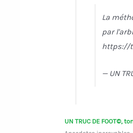
La métho
par l'arb
https://
— UN TR
UN TRUC DE FOOT©, ton 