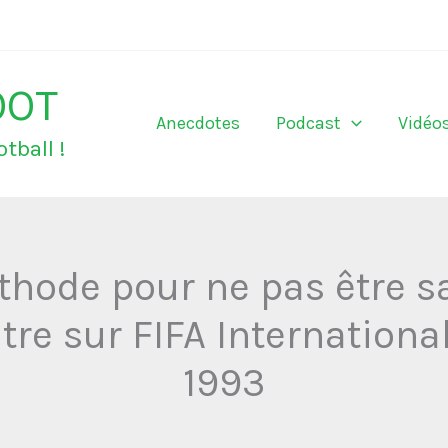
OOT
Anecdotes
Podcast
Vidéo
tball !
thode pour ne pas être s
itre sur FIFA Internationa
1993