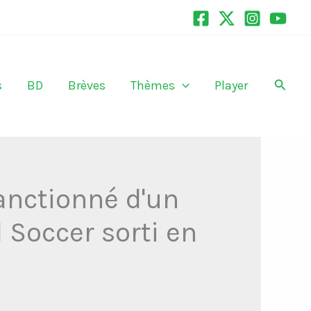
Recher
s
BD
Brèves
Thèmes
Player
anctionné d'un
l Soccer sorti en