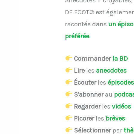
Anecdotes incroyables, 
DE FOOT© est également
racontée dans
un épis
préférée
.
Commander
la BD
Lire
les
anecdotes
Écouter
les
épisode
S'abonner
au
podca
Regarder
les
vidéos
Picorer
les
brèves
Sélectionner
par
th