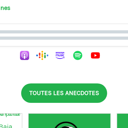
ines
TOUTES LES ANECDOTES
aia