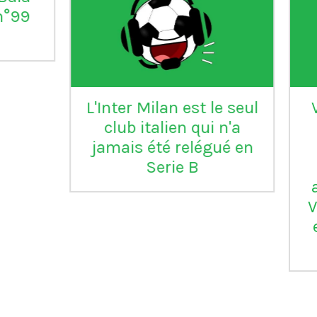
°99
L'Inter Milan est le seul
VI
club italien qui n'a
jamais été relégué en
Serie B
m
ap
Vil
en