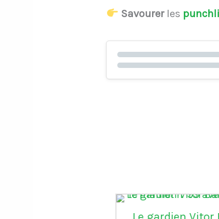
Savourer
les
punchl
Le gardien Vitor B