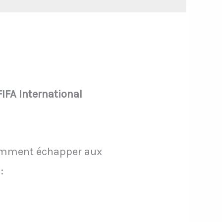
FIFA International
 comment échapper aux
: