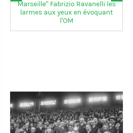
d’avoir "réparé une grande
injustice" en annulant le carton
rouge de Balogun reçu avec les
USA contre la Bosnie-
Herzégovine. L'attaquant de
Monaco pourra jouer le 8e
contre la Belgique qui se dit
"stupéfaite" de cette décision
https://t.co/6zqyrhe4Ty