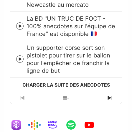
play
Newcastle au mercato
icon
La BD "UN TRUC DE FOOT -
100% anecdotes sur l'équipe de
Episode
France" est disponible
play
icon
Un supporter corse sort son
pistolet pour tirer sur le ballon
Episode
pour l’empêcher de franchir la
play
ligne de but
icon
Previous
Show
Next
Episode
Episodes
Episode
List