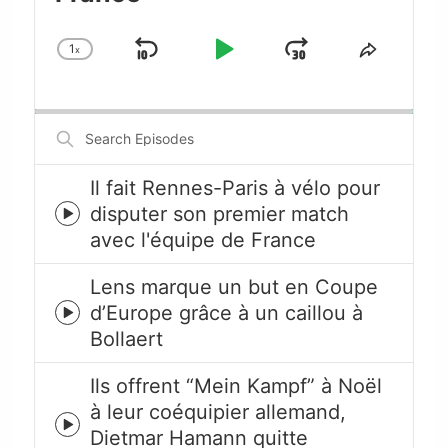
1
x
Skip
Play
Jump
Change
Share
Playback
This
Backward
Pause
Forward
Rate
Episode
Search
Episodes
Il fait Rennes-Paris à vélo pour
disputer son premier match
Episode
avec l'équipe de France
play
icon
Lens marque un but en Coupe
d’Europe grâce à un caillou à
Episode
Bollaert
play
icon
Ils offrent “Mein Kampf” à Noël
à leur coéquipier allemand,
Episode
Dietmar Hamann quitte