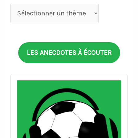
Anecdotes
par
thèmes
LES ANECDOTES À ÉCOUTER
Audio
Player