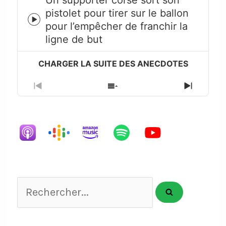
pistolet pour tirer sur le ballon
Episode
pour l’empêcher de franchir la
play
ligne de but
icon
Previous
Show
Next
Episode
Episodes
Episode
List
Rechercher...