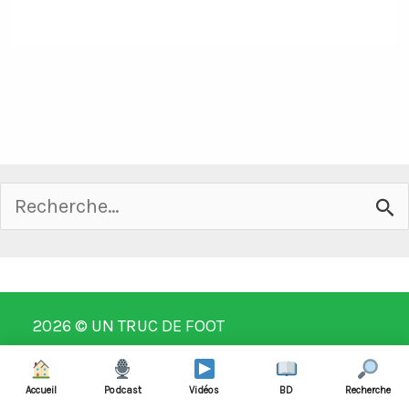
Rechercher :
2026 ©
UN TRUC DE FOOT
Contact
Mentions légales
Accueil
Podcast
Vidéos
BD
Recherche