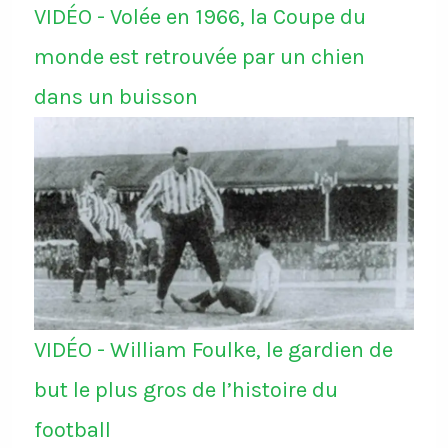
VIDÉO - Volée en 1966, la Coupe du
monde est retrouvée par un chien
dans un buisson
VIDÉO - William Foulke, le gardien de
but le plus gros de l’histoire du
football