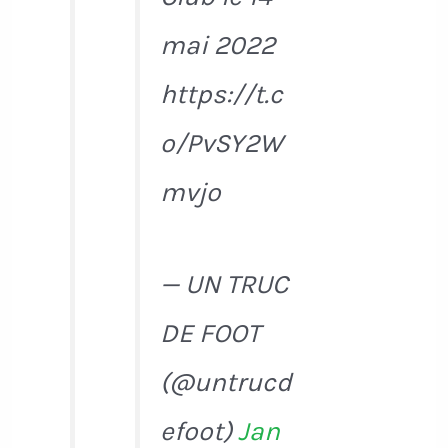
mai 2022
https://t.c
o/PvSY2W
mvjo
— UN TRUC
DE FOOT
(@untrucd
efoot)
Jan