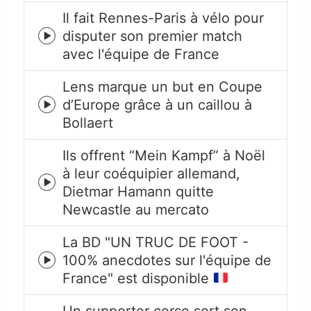
Il fait Rennes-Paris à vélo pour
disputer son premier match
Episode
avec l'équipe de France
play
icon
Lens marque un but en Coupe
d’Europe grâce à un caillou à
Episode
Bollaert
play
icon
Ils offrent “Mein Kampf” à Noël
à leur coéquipier allemand,
Episode
Dietmar Hamann quitte
play
Newcastle au mercato
icon
La BD "UN TRUC DE FOOT -
100% anecdotes sur l'équipe de
Episode
France" est disponible
play
icon
Un supporter corse sort son