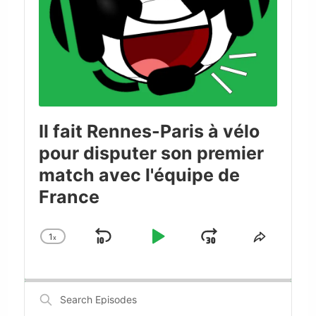
Il fait Rennes-Paris à vélo
pour disputer son premier
match avec l'équipe de
France
1
x
Skip
Play
Jump
Change
Share
Playback
This
Backward
Pause
Forward
Rate
Episode
Search
Episodes