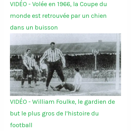
VIDÉO - Volée en 1966, la Coupe du
monde est retrouvée par un chien
dans un buisson
VIDÉO - William Foulke, le gardien de
but le plus gros de l’histoire du
football