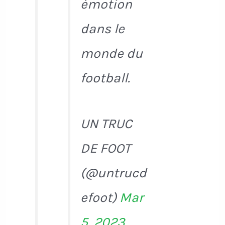
émotion
dans le
monde du
football.
UN TRUC
DE FOOT
(@untrucd
efoot)
Mar
5, 2023