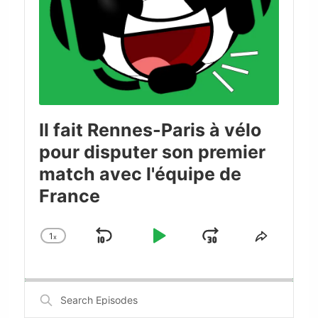
Il fait Rennes-Paris à vélo
pour disputer son premier
match avec l'équipe de
France
1
x
Skip
Play
Jump
Change
Share
Playback
This
Backward
Pause
Forward
Rate
Episode
Search
Episodes