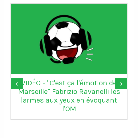
Donald Trump remercie la FIFA
‹
›
d’avoir "réparé une grande
injustice" en annulant le carton
rouge de Balogun reçu avec les
USA contre la Bosnie-
Herzégovine. L'attaquant de
Monaco pourra jouer le 8e