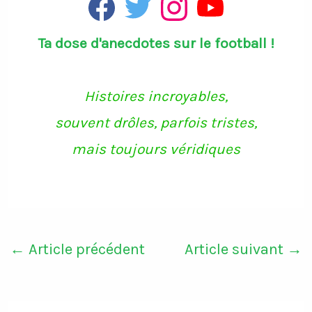
F
T
I
Y
a
w
n
o
c
i
s
u
Ta dose d'anecdotes sur le football !
e
t
t
T
b
t
a
u
o
e
g
b
o
r
r
e
k
a
Histoires incroyables,
m
souvent drôles, parfois tristes,
mais toujours véridiques
←
Article précédent
Article suivant
→