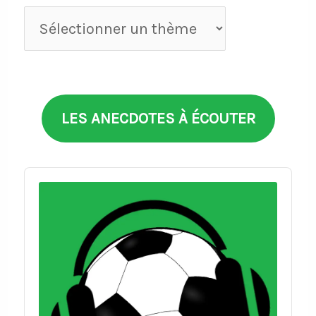
Anecdotes
par
thèmes
LES ANECDOTES À ÉCOUTER
Audio
Player