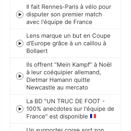
Il fait Rennes-Paris à vélo pour
disputer son premier match
Episode
avec l'équipe de France
play
icon
Lens marque un but en Coupe
d’Europe grâce à un caillou à
Episode
Bollaert
play
icon
Ils offrent “Mein Kampf” à Noël
à leur coéquipier allemand,
Episode
Dietmar Hamann quitte
play
Newcastle au mercato
icon
La BD "UN TRUC DE FOOT -
100% anecdotes sur l'équipe de
Episode
France" est disponible
play
icon
Un supporter corse sort son