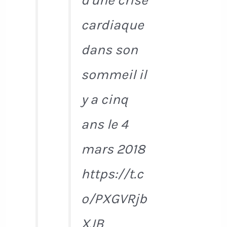
d'une crise
cardiaque
dans son
sommeil il
y a cinq
ans le 4
mars 2018
https://t.c
o/PXGVRjb
XJB