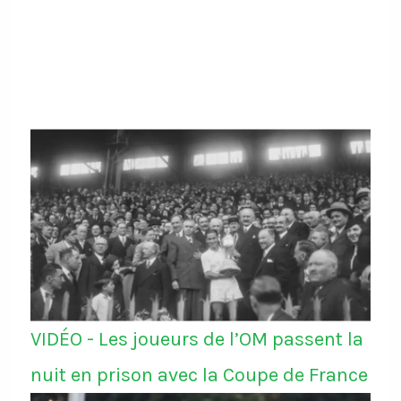
contre la Belgique qui se dit
"stupéfaite" de cette décision
https://t.co/6zqyrhe4Ty
VIDÉO - Les joueurs de l’OM passent la
nuit en prison avec la Coupe de France