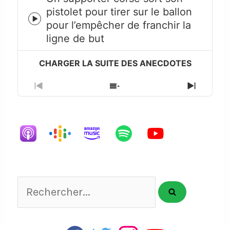
pistolet pour tirer sur le ballon
Episode
pour l’empêcher de franchir la
play
ligne de but
icon
Previous
Show
Next
Episode
Episodes
Episode
List
Rechercher...