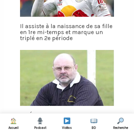
Il assiste à la naissance de sa fille
en 1re mi-temps et marque un
triplé en 2e période
VIDÉO - Un arbitre marque
volontairement un but pour
sauver l’honneur d’une équipe
Accueil
Podcast
Vidéos
BD
Recherche