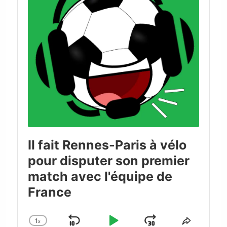
Il fait Rennes-Paris à vélo
pour disputer son premier
match avec l'équipe de
France
1
x
Change
Share