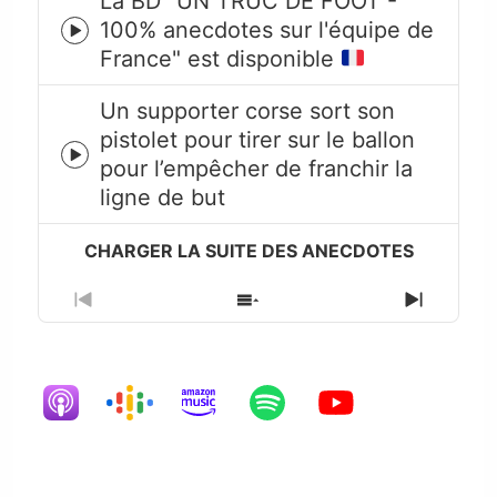
La BD "UN TRUC DE FOOT -
100% anecdotes sur l'équipe de
Episode
France" est disponible
play
icon
Un supporter corse sort son
pistolet pour tirer sur le ballon
Episode
pour l’empêcher de franchir la
play
ligne de but
icon
Previous
Show
Next
Episode
Episodes
Episode
List