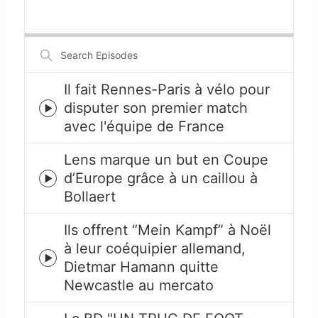
Skip
Play
Jump
Playback
This
Backward
Pause
Forward
Rate
Episode
Search
Episodes
Il fait Rennes-Paris à vélo pour
disputer son premier match
Episode
avec l'équipe de France
play
icon
Lens marque un but en Coupe
d’Europe grâce à un caillou à
Episode
Bollaert
play
icon
Ils offrent “Mein Kampf” à Noël
à leur coéquipier allemand,
Episode
Dietmar Hamann quitte
play
Newcastle au mercato
icon