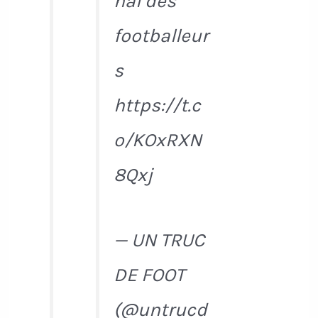
nal des
footballeur
s
https://t.c
o/KOxRXN
8Qxj
— UN TRUC
DE FOOT
(@untrucd