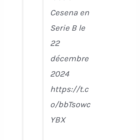
Cesena en
Serie B le
22
décembre
2024
https://t.c
o/bbTsowc
YBX