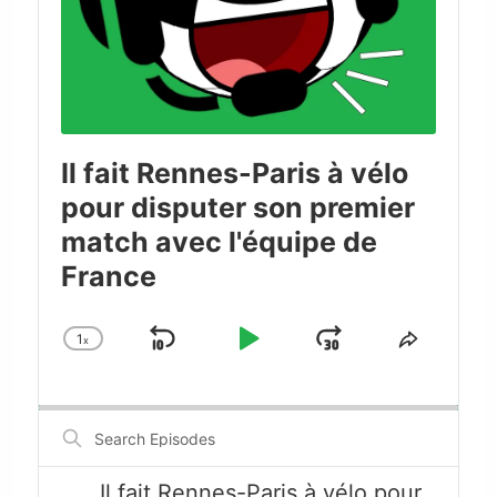
Il fait Rennes-Paris à vélo
pour disputer son premier
match avec l'équipe de
France
1
x
Skip
Play
Jump
Change
Share
Playback
This
Backward
Pause
Forward
Rate
Episode
Search
Episodes
Il fait Rennes-Paris à vélo pour