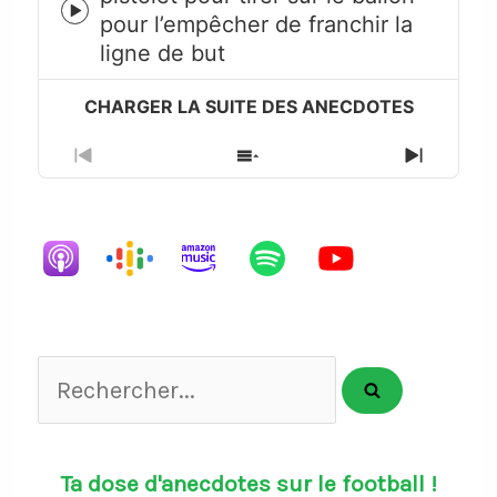
Episode
pour l’empêcher de franchir la
play
ligne de but
icon
Previous
Show
Next
Episode
Episodes
Episode
List
Rechercher...
Ta dose d'anecdotes sur le football !