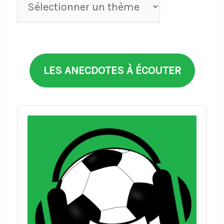
Anecdotes
par
thèmes
LES ANECDOTES À ÉCOUTER
Audio
Player