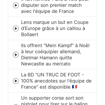
disputer son premier match
Episode
avec l'équipe de France
play
icon
Lens marque un but en Coupe
d’Europe grâce à un caillou à
Episode
Bollaert
play
icon
Ils offrent “Mein Kampf” à Noël
à leur coéquipier allemand,
Episode
Dietmar Hamann quitte
play
Newcastle au mercato
icon
La BD "UN TRUC DE FOOT -
100% anecdotes sur l'équipe de
Episode
France" est disponible
play
icon
Un supporter corse sort son
pistolet pour tirer sur le ballon