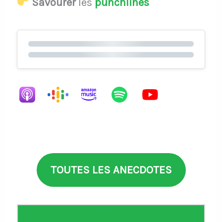
Savourer
les
punchlines
TOUTES LES ANECDOTES