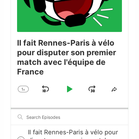
Il fait Rennes-Paris à vélo
pour disputer son premier
match avec l'équipe de
France
1
x
Skip
Play
Jump
Change
Share
Playback
This
Backward
Pause
Forward
Rate
Episode
Search
Episodes
Il fait Rennes-Paris à vélo pour