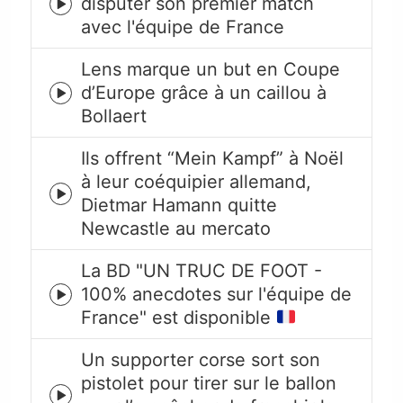
disputer son premier match
Episode
avec l'équipe de France
play
icon
Lens marque un but en Coupe
d’Europe grâce à un caillou à
Episode
Bollaert
play
icon
Ils offrent “Mein Kampf” à Noël
à leur coéquipier allemand,
Episode
Dietmar Hamann quitte
play
Newcastle au mercato
icon
La BD "UN TRUC DE FOOT -
100% anecdotes sur l'équipe de
Episode
France" est disponible
play
icon
Un supporter corse sort son
pistolet pour tirer sur le ballon
Episode