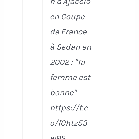
n d'Ajaccio
en Coupe
de France
à Sedan en
2002 : "Ta
femme est
bonne"
https://t.c
o/f0htz53
w9S