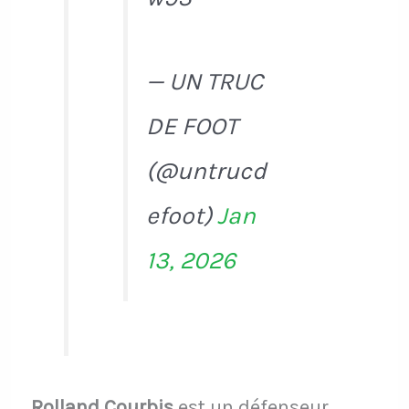
— UN TRUC
DE FOOT
(@untrucd
efoot)
Jan
13, 2026
Rolland Courbis
est un défenseur