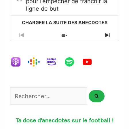
pour l’empêcher de franchir la
play
ligne de but
icon
Previous
Show
Next
Episode
Episodes
Episode
List
Rechercher...
Ta dose d'anecdotes sur le football !