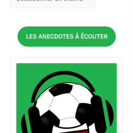
par
thèmes
LES ANECDOTES À ÉCOUTER
Audio
Player