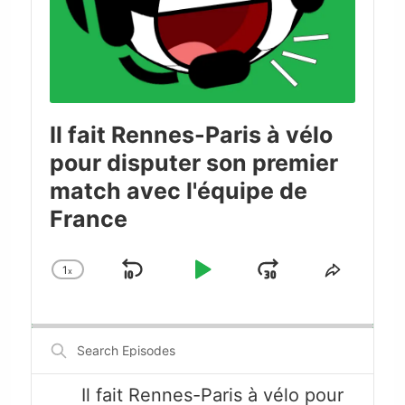
Il fait Rennes-Paris à vélo
pour disputer son premier
match avec l'équipe de
France
1
x
Skip
Play
Jump
Change
Share
Playback
This
Backward
Pause
Forward
Rate
Episode
Search
Episodes
Il fait Rennes-Paris à vélo pour