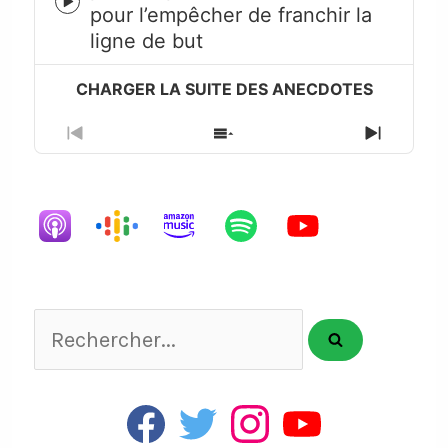
Episode
pour l’empêcher de franchir la
play
ligne de but
icon
Previous
Show
Next
Episode
Episodes
Episode
List
Rechercher...
F
T
I
Y
a
w
n
o