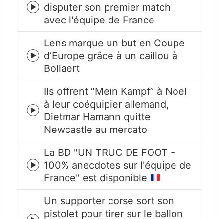
disputer son premier match
Episode
avec l'équipe de France
play
icon
Lens marque un but en Coupe
d’Europe grâce à un caillou à
Episode
Bollaert
play
icon
Ils offrent “Mein Kampf” à Noël
à leur coéquipier allemand,
Episode
Dietmar Hamann quitte
play
Newcastle au mercato
icon
La BD "UN TRUC DE FOOT -
100% anecdotes sur l'équipe de
Episode
France" est disponible
play
icon
Un supporter corse sort son
pistolet pour tirer sur le ballon