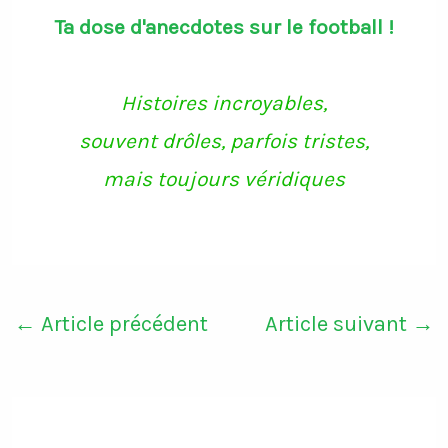
c
i
s
u
Ta dose d'anecdotes sur le football !
e
t
t
T
b
t
a
u
o
e
g
b
o
r
r
e
k
a
Histoires incroyables,
m
souvent drôles, parfois tristes,
mais toujours véridiques
←
Article précédent
Article suivant
→