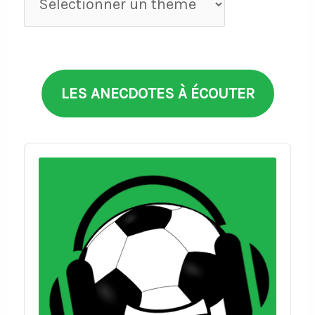
par
thèmes
LES ANECDOTES À ÉCOUTER
Audio
Player