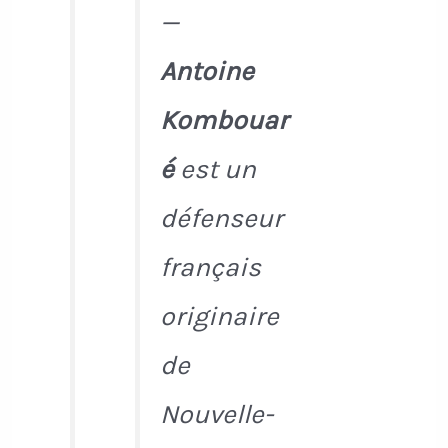
—
Antoine
Kombouar
é
est un
défenseur
français
originaire
de
Nouvelle-