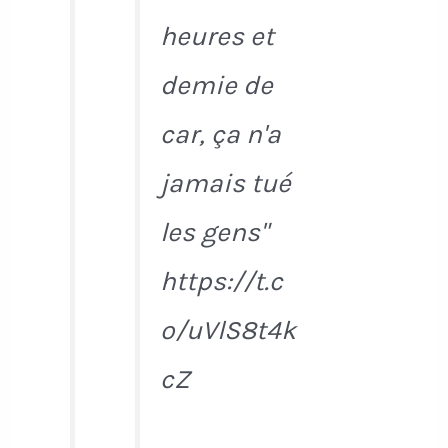
heures et
demie de
car, ça n'a
jamais tué
les gens"
https://t.c
o/uVlS8t4k
cZ