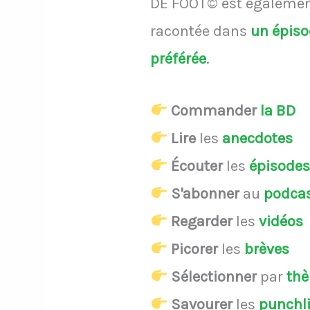
DE FOOT© est également
racontée dans
un épis
préférée
.
Commander
la BD
Lire
les
anecdotes
Écouter
les
épisode
S'abonner
au
podca
Regarder
les
vidéos
Picorer
les
brèves
Sélectionner
par
th
Savourer
les
punchl