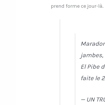
prend forme ce jour-là.
Maradona
jambes, 
El Pibe d
faite le
— UN TR