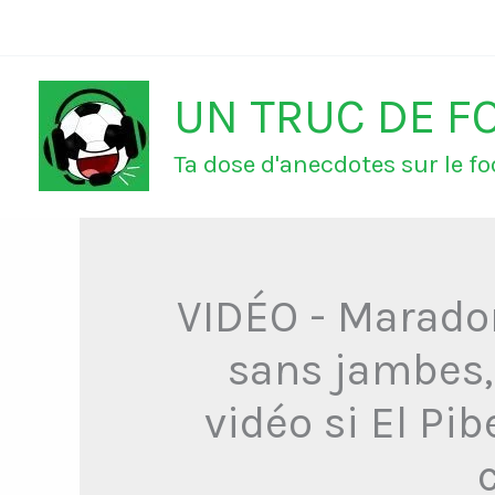
Aller
au
UN TRUC DE F
contenu
Ta dose d'anecdotes sur le foo
VIDÉO - Maradon
sans jambes,
vidéo si El Pib