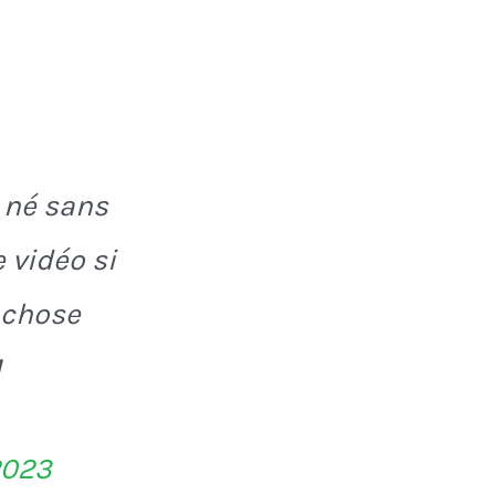
 né sans
 vidéo si
. chose
M
2023