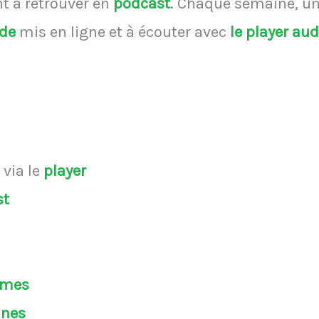
 à retrouver en
podcast
.
Chaque semaine, une
ode
mis en ligne et à écouter avec
le player au
s
via le
player
st
èmes
ines