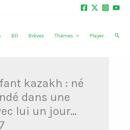
Recher
s
BD
Brèves
Thèmes
Player
fant kazakh : né
andé dans une
c lui un jour...
7