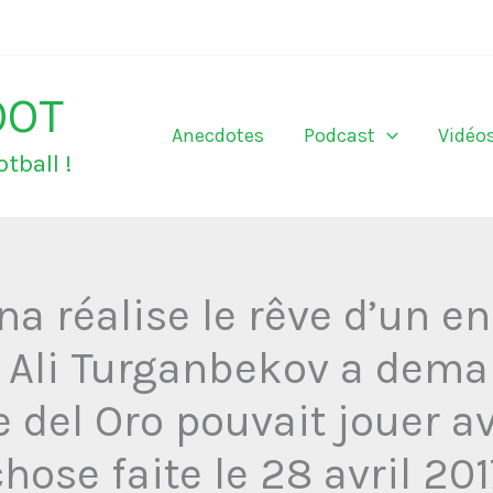
OOT
Anecdotes
Podcast
Vidéo
tball !
a réalise le rêve d’un en
 Ali Turganbekov a dem
e del Oro pouvait jouer ave
chose faite le 28 avril 201