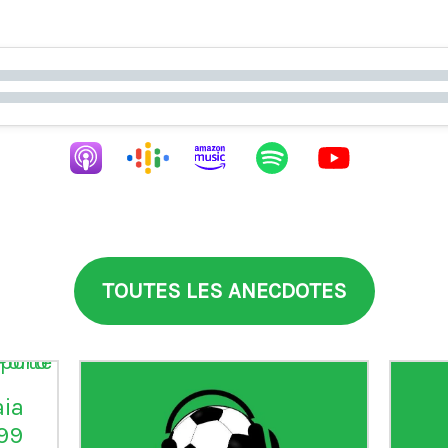
TOUTES LES ANECDOTES
aia
°99