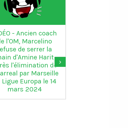
DÉO - Ancien coach
VIDÉO - Sadio 
de l'OM, Marcelino
candidat au Ball
refuse de serrer la
: "Karim mér
ain d'Amine Harit
largement le B
›
rès l'élimination de
d'or, je suis c
larreal par Marseille
pour lui"
 Ligue Europa le 14
mars 2024