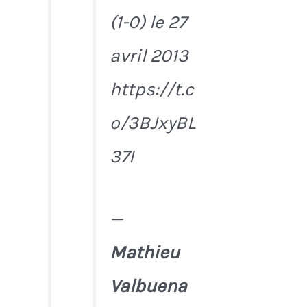
(1-0) le 27
avril 2013
https://t.c
o/3BJxyBL
37I
—
Mathieu
Valbuena