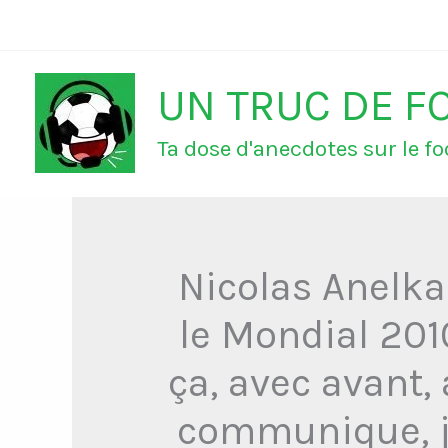
Aller
au
UN TRUC DE F
contenu
Ta dose d'anecdotes sur le foo
Nicolas Anelk
le Mondial 201
ça, avec avant, 
communique, j'