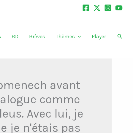
Recher
s
BD
Brèves
Thèmes
Player
Domenech avant
 dialogue comme
eus. Avec lui, je
 je n'étais pas