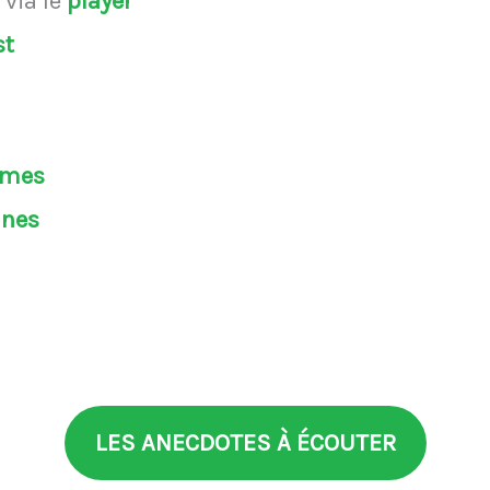
s
via le
player
st
èmes
ines
LES ANECDOTES À ÉCOUTER