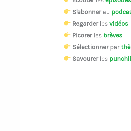
Écouter
les
épisode
S'abonner
au
podca
Regarder
les
vidéos
Picorer
les
brèves
Sélectionner
par
th
Savourer
les
punchl