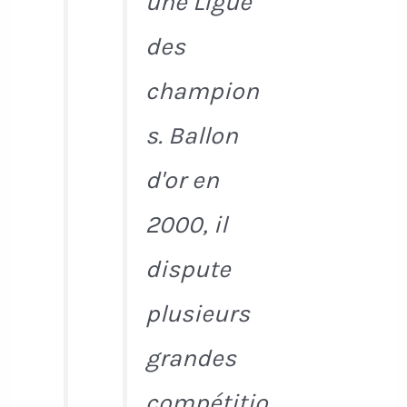
une Ligue
des
champion
s. Ballon
d'or en
2000, il
dispute
plusieurs
grandes
compétitio