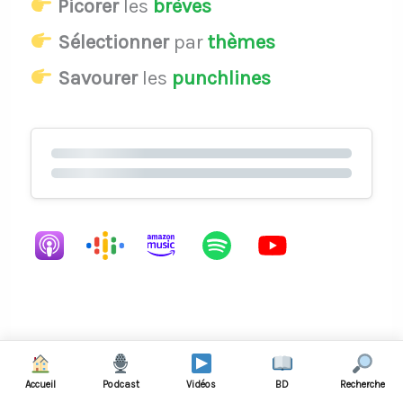
Picorer
les
brèves
Sélectionner
par
thèmes
Savourer
les
punchlines
TOUTES LES ANECDOTES
Accueil
Podcast
Vidéos
BD
Recherche