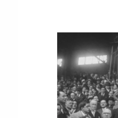
//t.co/6zqyrhe4T
y