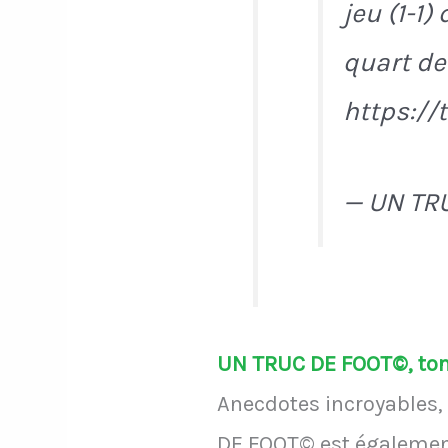
jeu (1-1
quart de
https:/
— UN TR
UN TRUC DE FOOT©, ton 
Anecdotes incroyables, 
DE FOOT© est également