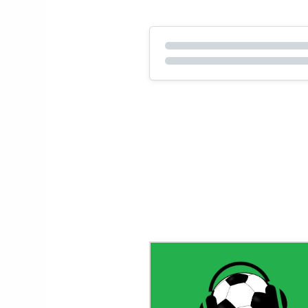
Le gardien Vitor B
porte le maillot n