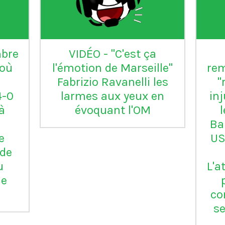
L'Inter Milan est le seul
VI
club italien qui n'a
jamais été relégué en
Serie B
m
ap
Vil
en