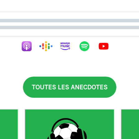
TOUTES LES ANECDOTES
aia
°99