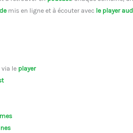
ode
mis en ligne et à écouter avec
le player au
s
via le
player
st
èmes
ines