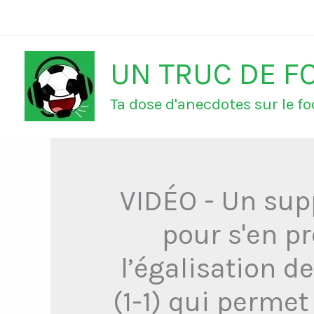
Aller
au
UN TRUC DE F
contenu
Ta dose d'anecdotes sur le foo
VIDÉO - Un sup
pour s'en p
l’égalisation d
(1-1) qui perme