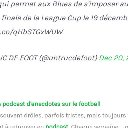
) qui permet aux Blues de s'imposer a
 finale de la League Cup le 19 décem
/t.co/qHbSTGxWUW
UC DE FOOT (@untrucdefoot)
Dec 20,
podcast d'anecdotes sur le football
souvent drôles, parfois tristes, mais toujours
 à retrouver en
podcast
.
Chaque semaine, une