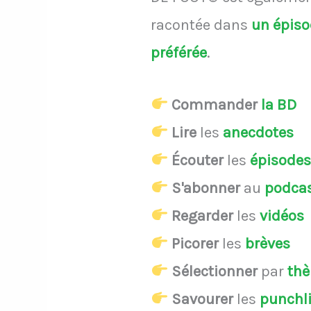
racontée dans
un épis
préférée
.
Commander
la BD
Lire
les
anecdotes
Écouter
les
épisode
S'abonner
au
podca
Regarder
les
vidéos
Picorer
les
brèves
Sélectionner
par
th
Savourer
les
punchl