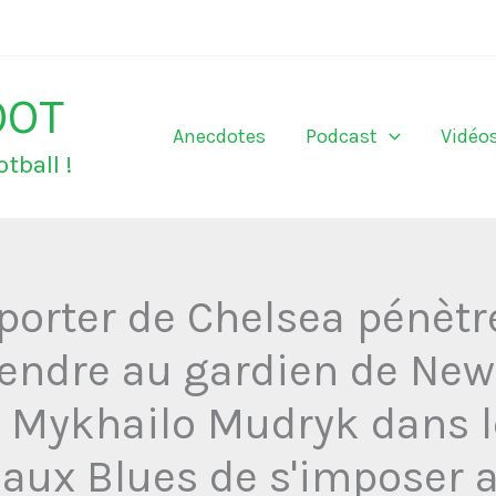
OOT
Anecdotes
Podcast
Vidéo
tball !
porter de Chelsea pénètre
rendre au gardien de New
e Mykhailo Mudryk dans l
t aux Blues de s'imposer 