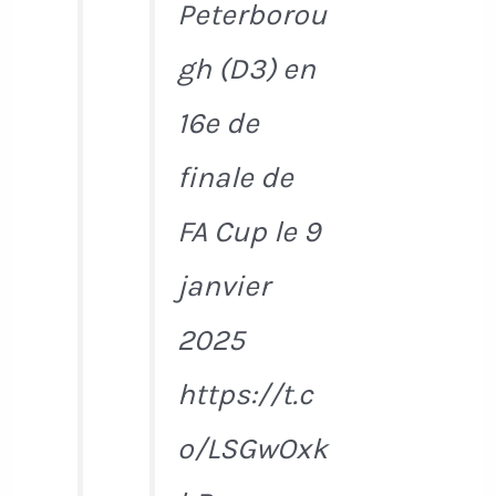
Peterborou
gh (D3) en
16e de
finale de
FA Cup le 9
janvier
2025
https://t.c
o/LSGwOxk