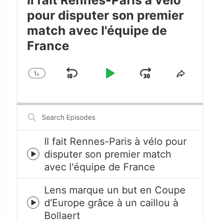
pour disputer son premier
match avec l'équipe de
France
1
x
Skip
Play
Jump
Change
Share
Playback
This
Backward
Pause
Forward
Rate
Episode
Search
Episodes
Il fait Rennes-Paris à vélo pour
disputer son premier match
Episode
avec l'équipe de France
play
icon
Lens marque un but en Coupe
d’Europe grâce à un caillou à
Episode
Bollaert
play