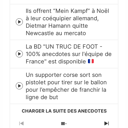
icon
Ils offrent “Mein Kampf” à Noël
à leur coéquipier allemand,
Episode
Dietmar Hamann quitte
play
Newcastle au mercato
icon
La BD "UN TRUC DE FOOT -
100% anecdotes sur l'équipe de
Episode
France" est disponible
play
icon
Un supporter corse sort son
pistolet pour tirer sur le ballon
Episode
pour l’empêcher de franchir la
play
ligne de but
icon
Previous
Show
Next