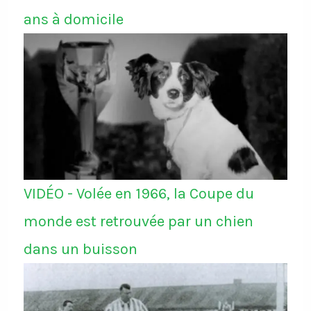
ans à domicile
VIDÉO - Volée en 1966, la Coupe du
monde est retrouvée par un chien
dans un buisson