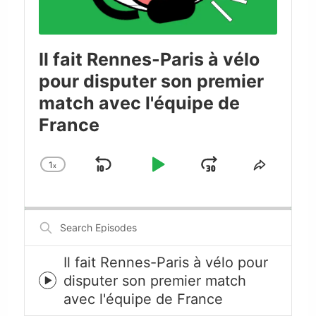
Il fait Rennes-Paris à vélo
pour disputer son premier
match avec l'équipe de
France
1
x
Skip
Play
Jump
Change
Share
Playback
This
Backward
Pause
Forward
Rate
Episode
Search
Episodes
Il fait Rennes-Paris à vélo pour
disputer son premier match
Episode
avec l'équipe de France
play
icon