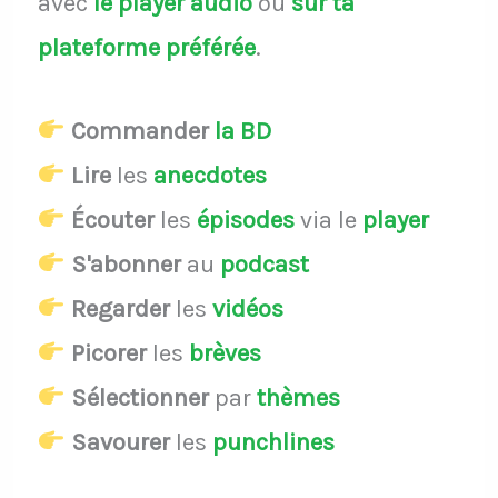
avec
le player audio
ou
sur ta
plateforme préférée
.
Commander
la BD
Lire
les
anecdotes
Écouter
les
épisodes
via le
player
S'abonner
au
podcast
Regarder
les
vidéos
Picorer
les
brèves
Sélectionner
par
thèmes
Savourer
les
punchlines