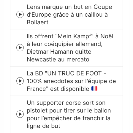
Lens marque un but en Coupe
d’Europe grâce à un caillou à
Episode
Bollaert
play
icon
Ils offrent “Mein Kampf” à Noël
à leur coéquipier allemand,
Episode
Dietmar Hamann quitte
play
Newcastle au mercato
icon
La BD "UN TRUC DE FOOT -
100% anecdotes sur l'équipe de
Episode
France" est disponible
play
icon
Un supporter corse sort son
pistolet pour tirer sur le ballon
Episode
pour l’empêcher de franchir la
play
ligne de but
icon