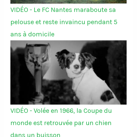
VIDÉO - Le FC Nantes maraboute sa
pelouse et reste invaincu pendant 5
ans à domicile
VIDÉO - Volée en 1966, la Coupe du
monde est retrouvée par un chien
dans un buisson