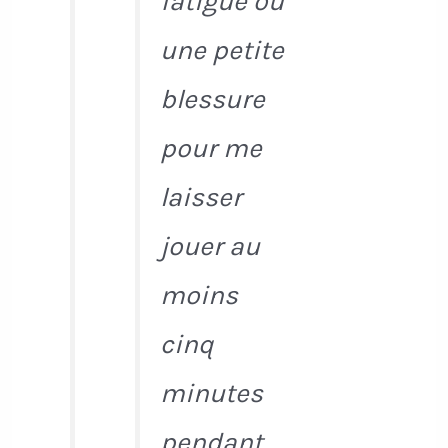
fatigue ou
une petite
blessure
pour me
laisser
jouer au
moins
cinq
minutes
pendant