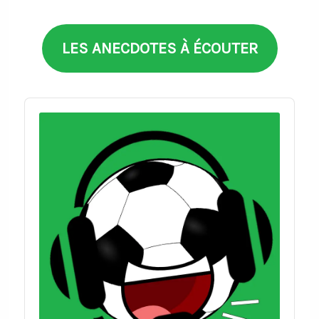
thèmes
LES ANECDOTES À ÉCOUTER
Audio
Player