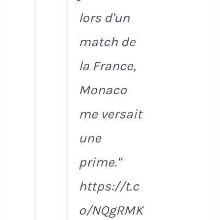
lors d'un
match de
la France,
Monaco
me versait
une
prime."
https://t.c
o/NQgRMK