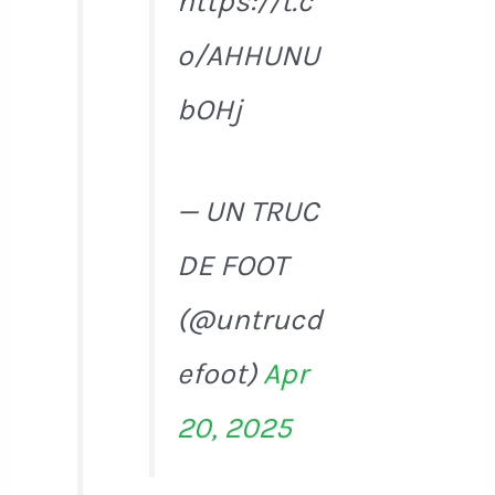
https://t.c
o/AHHUNU
bOHj
— UN TRUC
DE FOOT
(@untrucd
efoot)
Apr
20, 2025