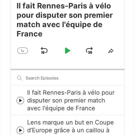
Il fait Rennes-Paris à vélo
pour disputer son premier
match avec l'équipe de
France
1
x
Skip
Play
Jump
Change
Share
Playback
This
Backward
Pause
Forward
Rate
Episode
Search
Episodes
Il fait Rennes-Paris à vélo pour
disputer son premier match
Episode
avec l'équipe de France
play
icon
Lens marque un but en Coupe
d’Europe grâce à un caillou à
Episode