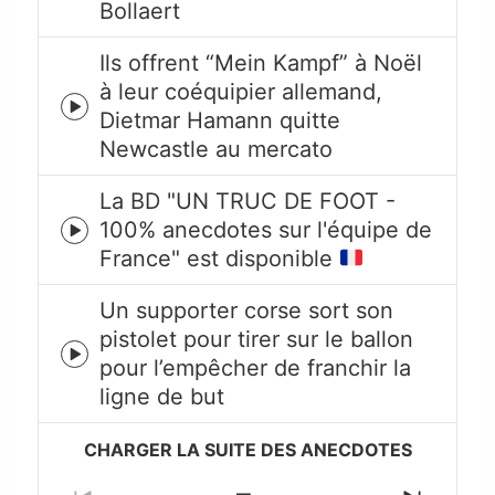
Bollaert
play
icon
Ils offrent “Mein Kampf” à Noël
à leur coéquipier allemand,
Episode
Dietmar Hamann quitte
play
Newcastle au mercato
icon
La BD "UN TRUC DE FOOT -
100% anecdotes sur l'équipe de
Episode
France" est disponible
play
icon
Un supporter corse sort son
pistolet pour tirer sur le ballon
Episode
pour l’empêcher de franchir la
play
ligne de but
icon