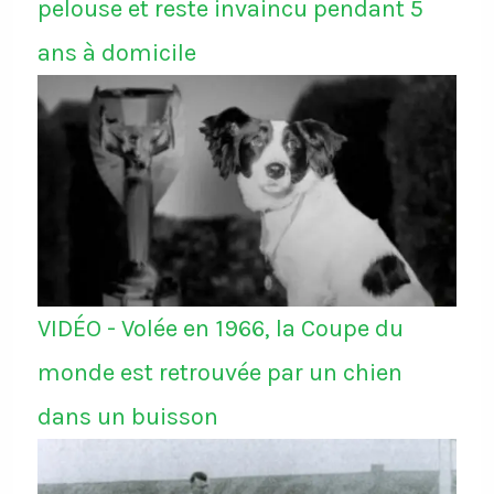
pelouse et reste invaincu pendant 5
ans à domicile
VIDÉO - Volée en 1966, la Coupe du
monde est retrouvée par un chien
dans un buisson