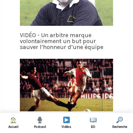
VIDÉO - Un arbitre marque
volontairement un but pour
sauver l’honneur d’une équipe
VIDÉO - Johan Cruyff oublie de
faire son rituel et perd la finale de
Accueil
Podcast
Vidéos
BD
Recherche
la Coupe d'Europe 1969