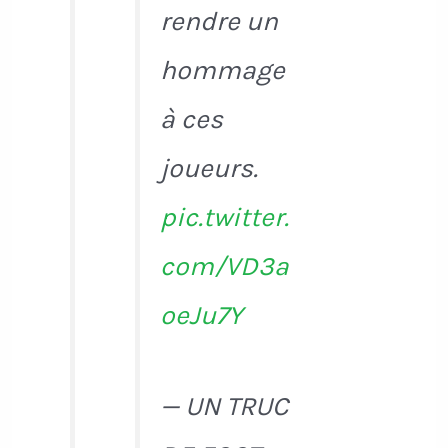
rendre un
hommage
à ces
joueurs.
pic.twitter.
com/VD3a
oeJu7Y
— UN TRUC