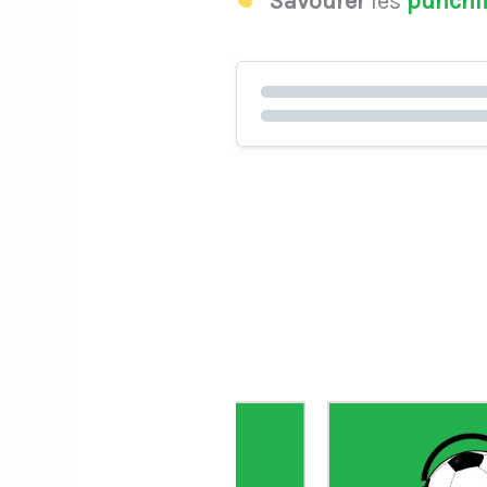
Savourer
les
punchl
Le gardien Vitor B
porte le maillot n