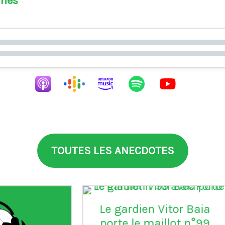
ines
TOUTES LES ANECDOTES
aia
°99