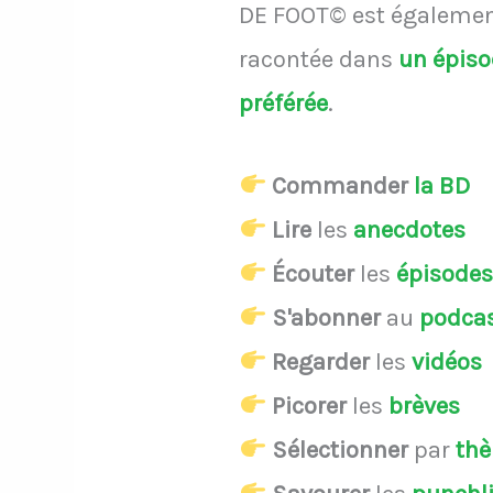
DE FOOT© est également
racontée dans
un épis
préférée
.
Commander
la BD
Lire
les
anecdotes
Écouter
les
épisode
S'abonner
au
podca
Regarder
les
vidéos
Picorer
les
brèves
Sélectionner
par
th