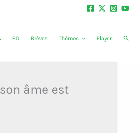
Recher
s
BD
Brèves
Thèmes
Player
 son âme est