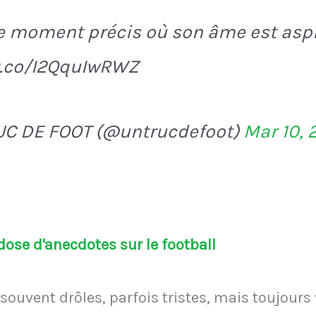
le moment précis où son âme est asp
/t.co/I2QquIwRWZ
UC DE FOOT (@untrucdefoot)
Mar 10, 
ose d'anecdotes sur le football
souvent drôles, parfois tristes, mais toujours