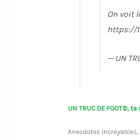
On voit 
https:/
— UN TR
UN TRUC DE FOOT©, ta d
Anecdotes incroyables, 