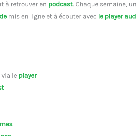
 à retrouver en
podcast
.
Chaque semaine, une
ode
mis en ligne et à écouter avec
le player au
s
via le
player
st
èmes