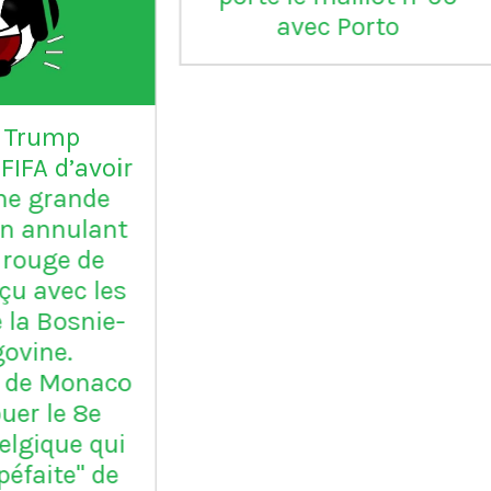
L'Inter Milan est le seul
VI
club italien qui n'a
jamais été relégué en
Serie B
m
ap
Vil
en