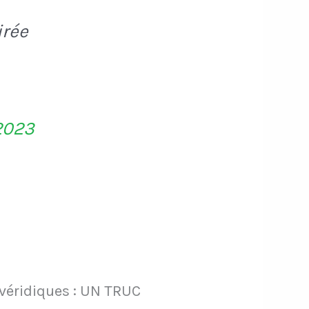
irée
2023
 véridiques : UN TRUC