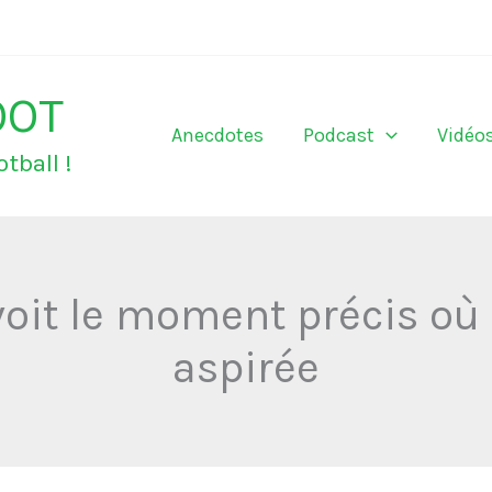
OOT
Anecdotes
Podcast
Vidéo
tball !
voit le moment précis où
aspirée