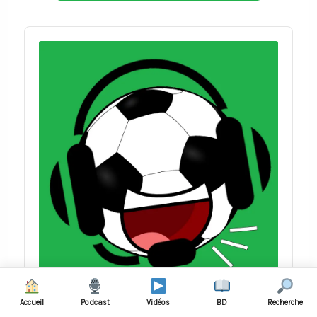
Audio
Player
Il fait Rennes-Paris à vélo
Accueil
Podcast
Vidéos
BD
Recherche