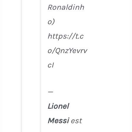
Ronaldinh
o)
https://t.c
o/QnzYevrv
cI
—
Lionel
Messi
est