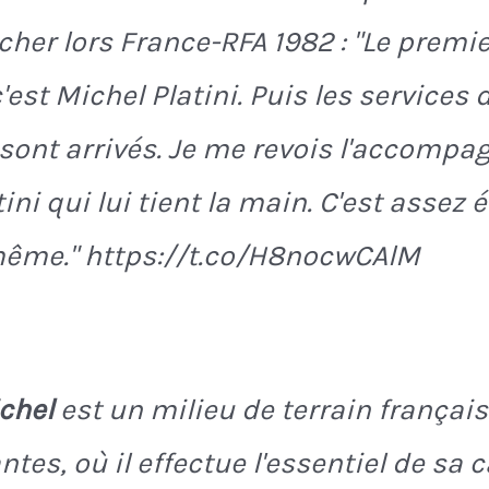
er lors France-RFA 1982 : "Le premie
c'est Michel Platini. Puis les services 
sont arrivés. Je me revois l'accompa
tini qui lui tient la main. C'est asse
ême." https://t.co/H8nocwCAlM
chel
est un milieu de terrain françai
tes, où il effectue l'essentiel de sa c