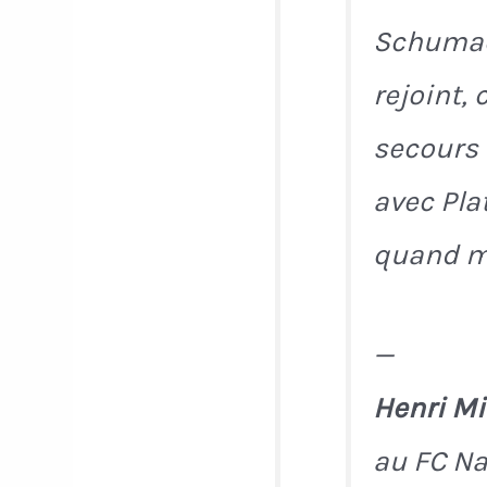
Schumach
rejoint, 
secours 
avec Pla
quand m
—
Henri Mi
au FC Nan