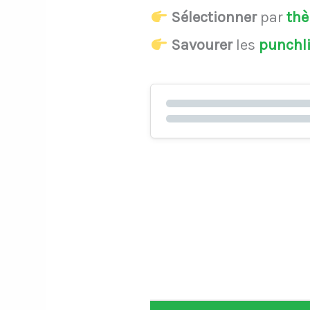
Sélectionner
par
th
Savourer
les
punchl