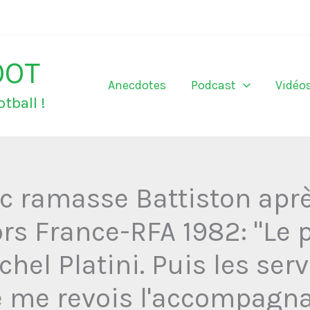
OOT
Anecdotes
Podcast
Vidéo
tball !
c ramasse Battiston aprè
s France-RFA 1982: "Le 
ichel Platini. Puis les se
Je me revois l'accompagna