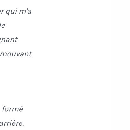
r qui m'a
de
gnant
z émouvant
s formé
arrière.