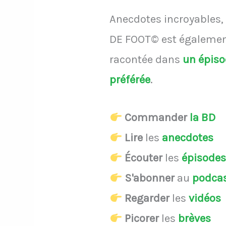
Anecdotes incroyables, 
DE FOOT© est également
racontée dans
un épis
préférée
.
Commander
la BD
Lire
les
anecdotes
Écouter
les
épisode
S'abonner
au
podca
Regarder
les
vidéos
Picorer
les
brèves