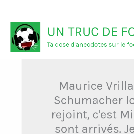
Aller
au
UN TRUC DE F
contenu
Ta dose d'anecdotes sur le foo
Maurice Vrilla
Schumacher lor
rejoint, c'est M
sont arrivés. 