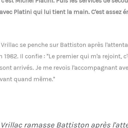
 c'est Michel Platini. Puis les services de seco
vec Platini qui lui tient la main. C'est asse
 Vrillac se penche sur Battiston après l'atten
982. Il confie : "Le premier qui m'a rejoint, c'
sont arrivés. Je me revois l'accompagnant avec 
uvant quand même."
Vrillac ramasse Battiston après l'att