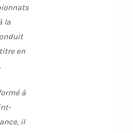
pionnats
à la
conduit
itre en
.
 formé à
int-
ance, il