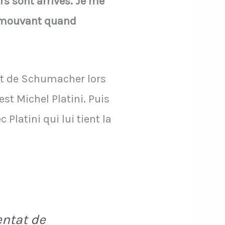
urs sont arrivés. Je me
z émouvant quand
tat de Schumacher lors
est Michel Platini. Puis
Platini qui lui tient la
entat de