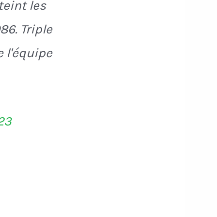
eint les
6. Triple
e l'équipe
23