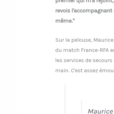
premier qui m'a rejoint,
revois l'accompagnant a
même."
Sur la pelouse, Maurice
du match France-RFA en 1
les services de secours 
main. C'est assez émo
Maurice 