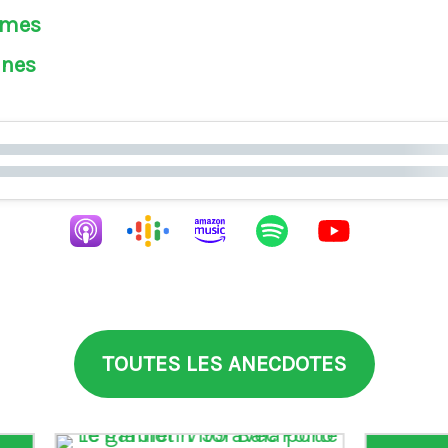
èmes
ines
TOUTES LES ANECDOTES