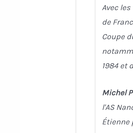
Avec les
de France
Coupe du
notammen
1984 et 
Michel P
l'AS Nanc
Étienne p