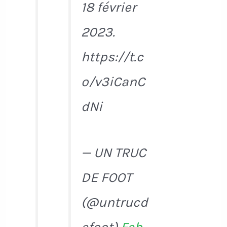
18 février
2023.
https://t.c
o/v3iCanC
dNi
— UN TRUC
DE FOOT
(@untrucd