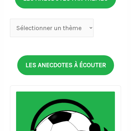
Anecdotes
par
thèmes
LES ANECDOTES À ÉCOUTER
Audio
Player