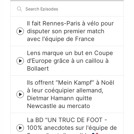
Search
Episodes
Il fait Rennes-Paris à vélo pour
disputer son premier match
Episode
avec l'équipe de France
play
icon
Lens marque un but en Coupe
d’Europe grâce à un caillou à
Episode
Bollaert
play
icon
Ils offrent “Mein Kampf” à Noël
à leur coéquipier allemand,
Episode
Dietmar Hamann quitte
play
Newcastle au mercato
icon
La BD "UN TRUC DE FOOT -
100% anecdotes sur l'équipe de
Episode