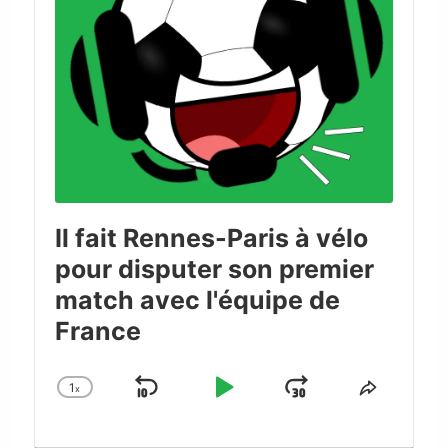
Il fait Rennes-Paris à vélo
pour disputer son premier
match avec l'équipe de
France
1
x
Skip
Play
Jump
Change
Share
Playback
This
Backward
Pause
Forward
Rate
Episode