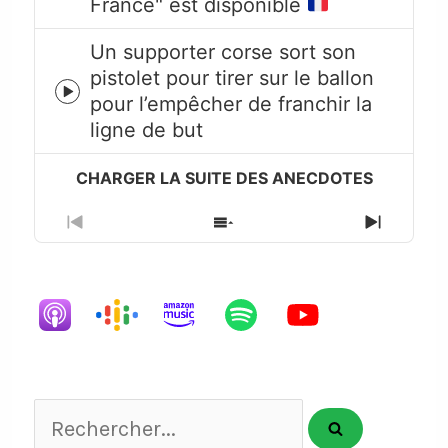
France" est disponible
play
icon
Un supporter corse sort son
pistolet pour tirer sur le ballon
Episode
pour l’empêcher de franchir la
play
ligne de but
icon
Previous
Show
Next
Episode
Episodes
Episode
List
Rechercher...