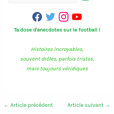
F
T
I
Y
a
w
n
o
c
i
s
u
Ta dose d'anecdotes sur le football !
e
t
t
T
b
t
a
u
o
e
g
b
o
r
r
e
k
a
Histoires incroyables,
m
souvent drôles, parfois tristes,
mais toujours véridiques
←
Article précédent
Article suivant
→