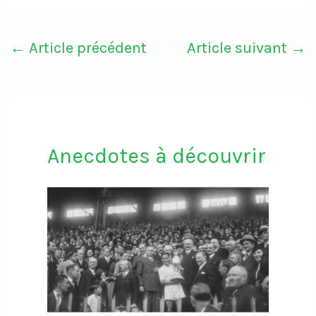
←
Article précédent
Article suivant
→
Anecdotes à découvrir