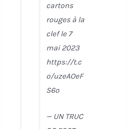
cartons
rouges à la
clef le 7
mai 2023
https://t.c
o/uzeAOeF
S6o
— UN TRUC