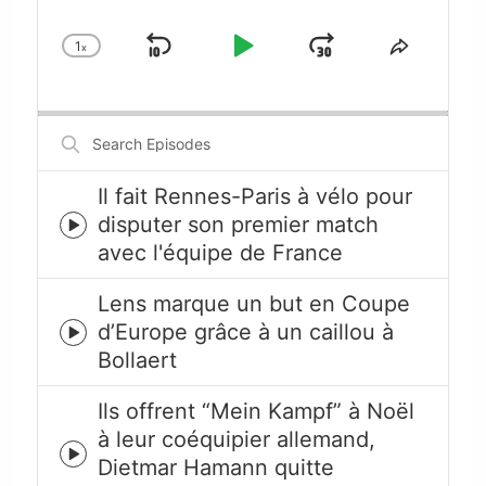
1
x
Skip
Play
Jump
Change
Share
Playback
This
Backward
Pause
Forward
Rate
Episode
Search
Episodes
Il fait Rennes-Paris à vélo pour
disputer son premier match
Episode
avec l'équipe de France
play
icon
Lens marque un but en Coupe
d’Europe grâce à un caillou à
Episode
Bollaert
play
icon
Ils offrent “Mein Kampf” à Noël
à leur coéquipier allemand,
Episode
Dietmar Hamann quitte
play