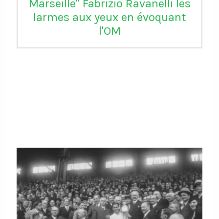
Marseille" Fabrizio Ravanelli les
larmes aux yeux en évoquant
l'OM