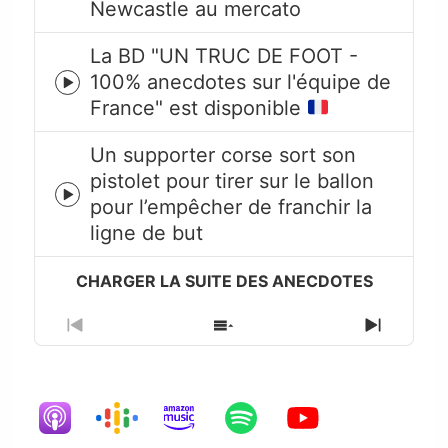
Newcastle au mercato
icon
La BD "UN TRUC DE FOOT -
100% anecdotes sur l'équipe de
Episode
France" est disponible
play
icon
Un supporter corse sort son
pistolet pour tirer sur le ballon
Episode
pour l’empêcher de franchir la
play
ligne de but
icon
Previous
Show
Next
Episode
Episodes
Episode
List