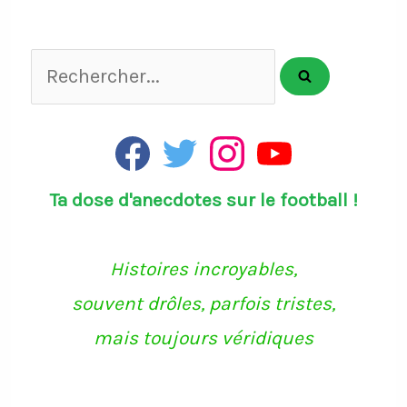
Rechercher...
F
T
I
Y
a
w
n
o
c
i
s
u
Ta dose d'anecdotes sur le football !
e
t
t
T
b
t
a
u
o
e
g
b
o
r
r
e
k
a
Histoires incroyables,
m
souvent drôles, parfois tristes,
mais toujours véridiques