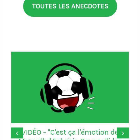
TOUTES LES ANECDOTES
VIDÉO - "C'est ça l'émotion de
‹
›