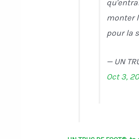
qu'entra
monter l
pour la 
— UN TR
Oct 3, 2