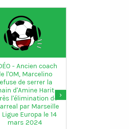
DÉO - Ancien coach
VIDÉO - Sadio 
de l'OM, Marcelino
candidat au Ball
refuse de serrer la
: "Karim mér
ain d'Amine Harit
largement le B
›
rès l'élimination de
d'or, je suis c
larreal par Marseille
pour lui"
 Ligue Europa le 14
mars 2024