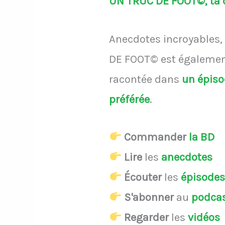
UN TRUC DE FOOT©, ta d
Anecdotes incroyables, 
DE FOOT© est également
racontée dans
un épis
préférée
.
Commander
la BD
Lire
les
anecdotes
Écouter
les
épisode
S'abonner
au
podca
Regarder
les
vidéos