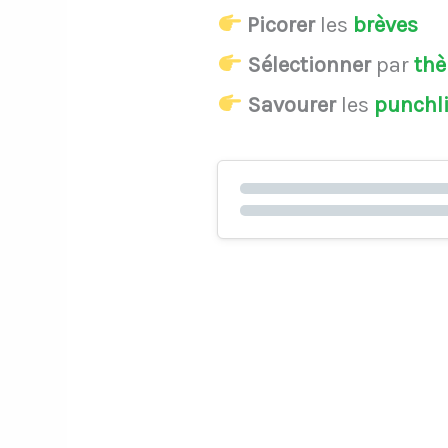
Picorer
les
brèves
Sélectionner
par
th
Savourer
les
punchl