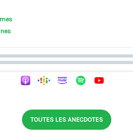
èmes
ines
TOUTES LES ANECDOTES