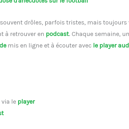
ose d'anecdotes sur le football
souvent drôles, parfois tristes, mais toujours
 à retrouver en
podcast
.
Chaque semaine, une
ode
mis en ligne et à écouter avec
le player au
s
via le
player
st