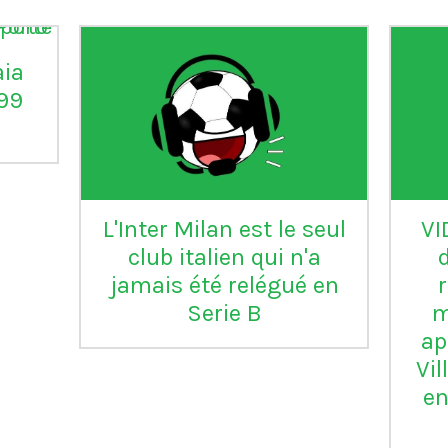
aia
°99
L'Inter Milan est le seul
VI
club italien qui n'a
jamais été relégué en
Serie B
m
ap
Vil
en