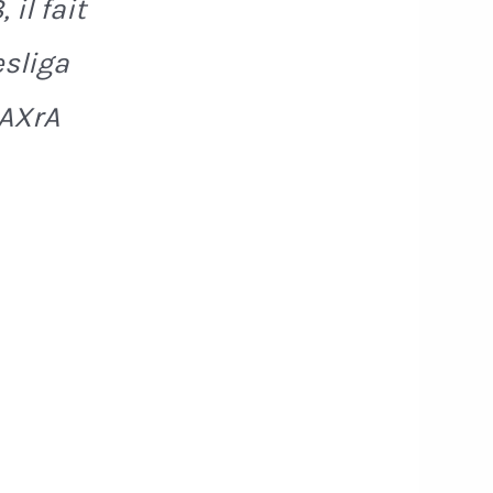
il fait
esliga
xAXrA