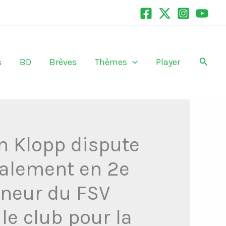
Recher
s
BD
Brèves
Thèmes
Player
n Klopp dispute
palement en 2e
îneur du FSV
le club pour la