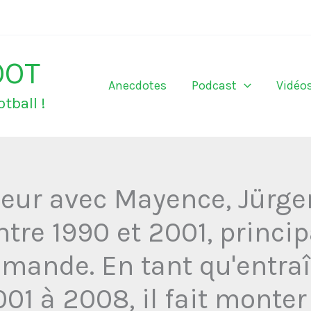
OOT
Anecdotes
Podcast
Vidéo
tball !
ueur avec Mayence, Jürge
tre 1990 et 2001, princi
lemande. En tant qu'entra
1 à 2008, il fait monter 