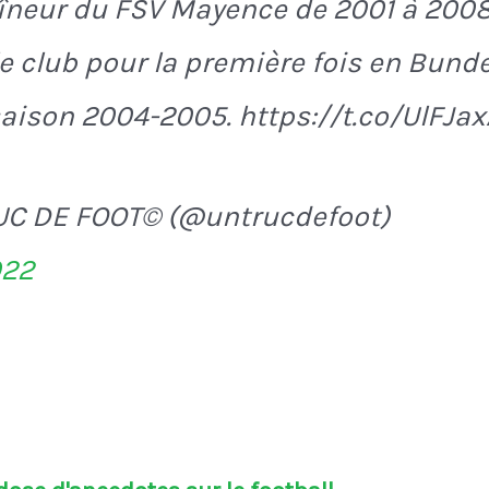
îneur du FSV Mayence de 2001 à 2008, 
e club pour la première fois en Bund
saison 2004-2005. https://t.co/UlFJa
UC DE FOOT© (@untrucdefoot)
022