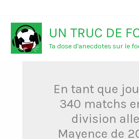
Aller
au
UN TRUC DE F
contenu
Ta dose d'anecdotes sur le foo
En tant que jo
340 matchs en
division al
Mayence de 200