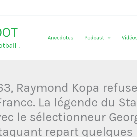
OOT
Anecdotes
Podcast
Vidéo
tball !
63, Raymond Kopa refuse
 France. La légende du St
ec le sélectionneur Geor
'attaquant repart quelques