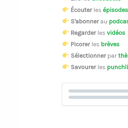
Écouter
les
épisode
S'abonner
au
podca
Regarder
les
vidéos
Picorer
les
brèves
Sélectionner
par
th
Savourer
les
punchl