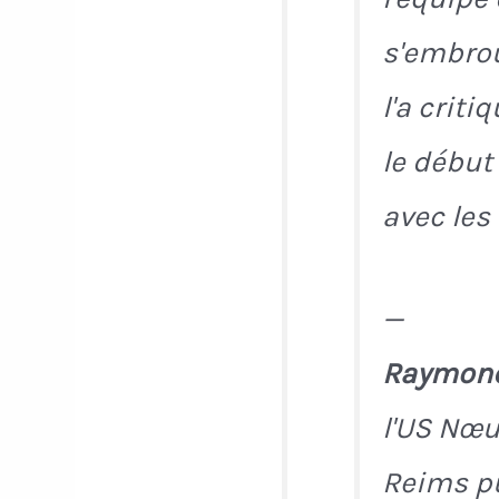
s'embrou
l'a crit
le début
avec les
—
Raymon
l'US Nœu
Reims pu