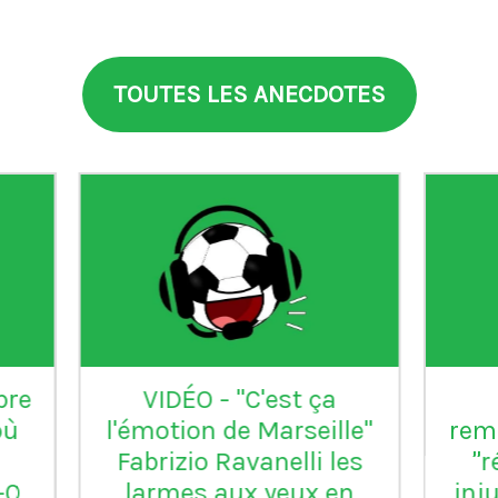
TOUTES LES ANECDOTES
aia
°99
L'Inter Milan est le seul
VI
club italien qui n'a
jamais été relégué en
Serie B
m