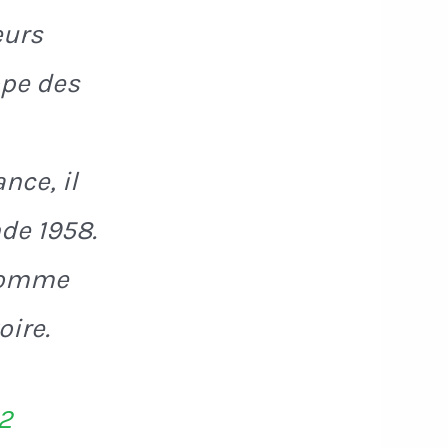
eurs
ope des
nce, il
de 1958.
 comme
oire.
22