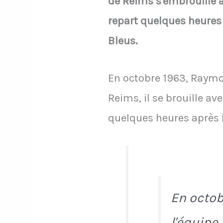
de Reims s'embrouille av
repart quelques heures
Bleus.
En octobre 1963, Raymon
Reims, il se brouille av
quelques heures après l
En octob
l'équipe