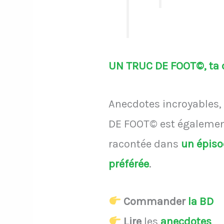
UN TRUC DE FOOT©, ta d
Anecdotes incroyables, 
DE FOOT© est également
racontée dans
un épis
préférée
.
Commander
la BD
Lire
les
anecdotes