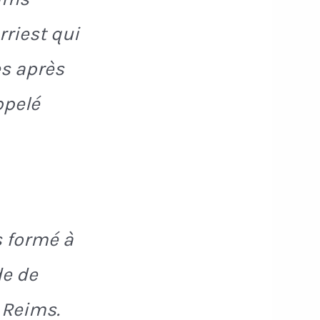
rriest qui
es après
ppelé
s formé à
de de
 Reims.