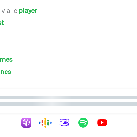
s
via le
player
st
èmes
ines