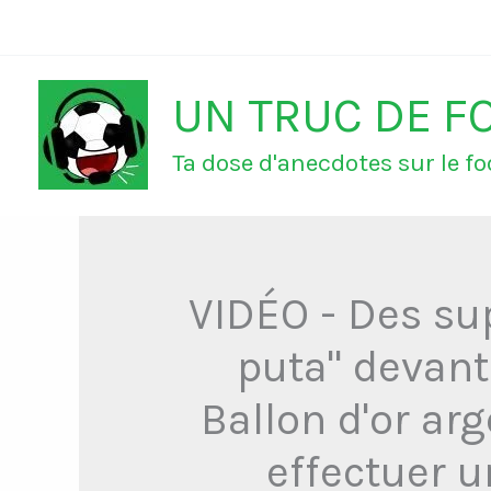
Aller
au
UN TRUC DE F
contenu
Ta dose d'anecdotes sur le foo
VIDÉO - Des su
puta" devant
Ballon d'or ar
effectuer 