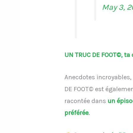
May 3, 
UN TRUC DE FOOT©, ta d
Anecdotes incroyables, 
DE FOOT© est également
racontée dans
un épis
préférée
.