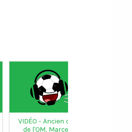
DÉO - Ancien coach
VIDÉO - Sadio 
de l'OM, Marcelino
candidat au Ball