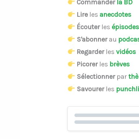
Commander
la BD
Lire
les
anecdotes
Écouter
les
épisode
S'abonner
au
podca
Regarder
les
vidéos
Picorer
les
brèves
Sélectionner
par
th
Savourer
les
punchl