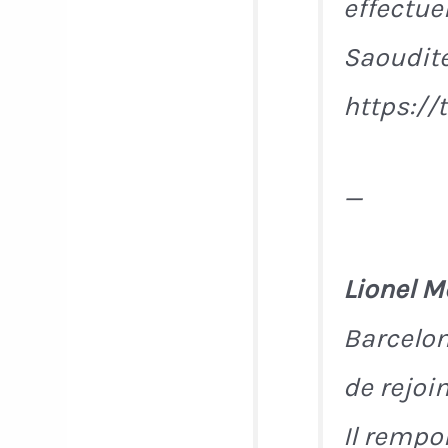
effectue
Saoudit
https://
—
Lionel M
Barcelone
de rejoi
Il remp