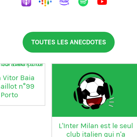
TOUTES LES ANECDOTES
aia
°99
L'Inter Milan est le seul
VI
club italien qui n'a