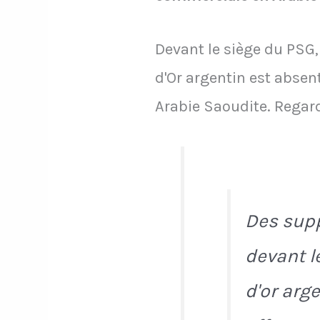
Devant le siège du PSG,
d'Or argentin est abse
Arabie Saoudite. Regard
Des supp
devant l
d'or arg