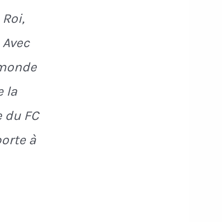
Roi,
 Avec
u monde
 la
e du FC
porte à