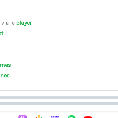
s
via le
player
st
èmes
ines