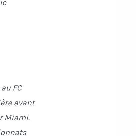
ie
 au FC
ière avant
er Miami.
ionnats