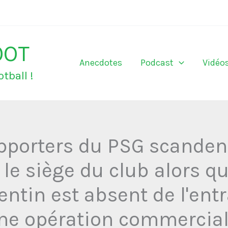
OOT
Anecdotes
Podcast
Vidéo
tball !
pporters du PSG scandent
 le siège du club alors qu
gentin est absent de l'en
une opération commercial